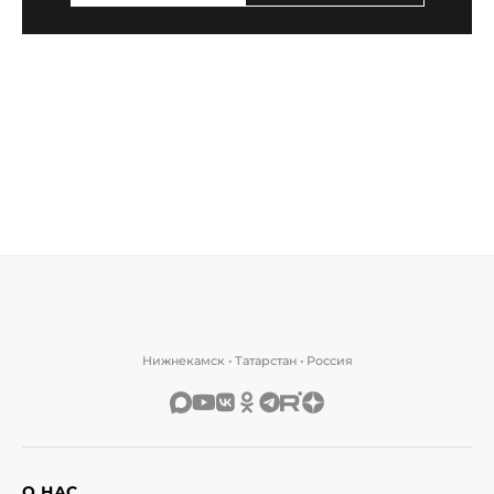
Нижнекамск • Татарстан • Россия
О НАС