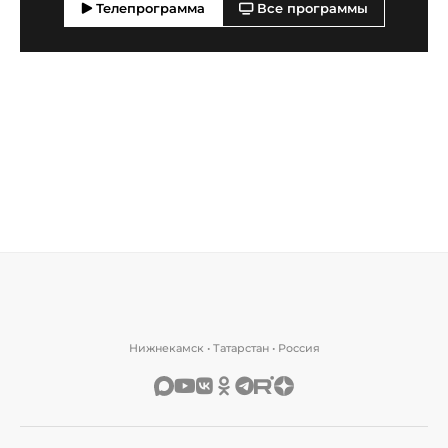
Телепрограмма
Все программы
Нижнекамск • Татарстан • Россия