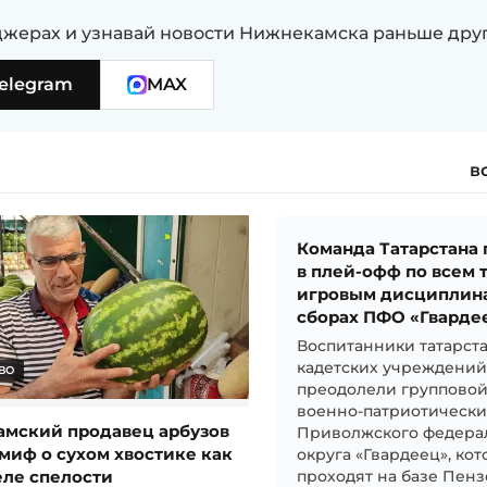
жерах и узнавай новости Нижнекамска раньше дру
elegram
MAX
в
Команда Татарстана
в плей-офф по всем 
игровым дисциплин
сборах ПФО «Гварде
Воспитанники татарст
кадетских учреждени
ВО
преодолели групповой
военно-патриотически
мский продавец арбузов
Приволжского федера
миф о сухом хвостике как
округа «Гвардеец», ко
еле спелости
проходят на базе Пен