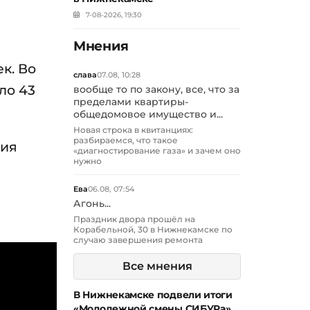
7-08-2026, 19:30
Мнения
к. Во
слава
07.08, 10:28
ло 43
вообще то по закону, все, что за
пределами квартиры-
общедомовое имущество и...
Новая строка в квитанциях:
разбираемся, что такое
ния
«диагностирование газа» и зачем оно
нужно
Ева
06.08, 07:54
Агонь...
Праздник двора прошёл на
Корабельной, 30 в Нижнекамске по
случаю завершения ремонта
Все мнения
В Нижнекамске подвели итоги
«Молодежной смены СИБУРа»