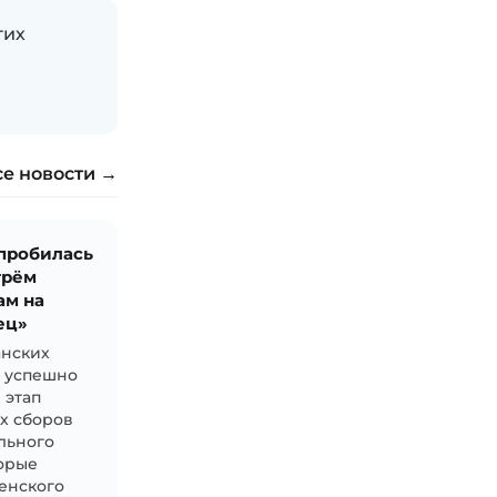
гих
се новости →
 пробилась
трём
ам на
ец»
анских
й успешно
 этап
х сборов
льного
торые
зенского