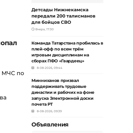
Детсады Нижнекамска
передали 200 талисманов
для бойцов СВО
Вчера, 17:30
попал
Команда Татарстана пробилась в
плей-офф по всем трём
игровым дисциплинам на
сборах ПФО «Гвардеец»
8-08-2026, 09:44
я МЧС по
Минниханов призвал
поддерживать трудовые
династии и рабочих на фоне
два
запуска Электронной доски
почета РТ
8-08-2026, 09:39
Объявления