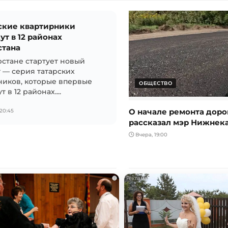
ские квартирники
ут в 12 районах
стана
рстане стартует новый
 — серия татарских
ников, которые впервые
ОБЩЕСТВО
 в 12 районах....
О начале ремонта доро
20:45
рассказал мэр Нижнек
Вчера, 19:00
i