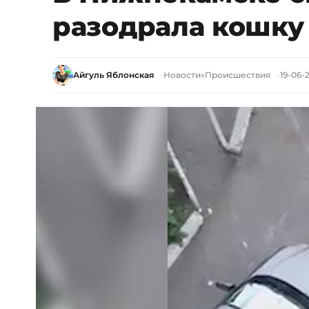
разодрала кошку
Айгуль Яблонская
Новости
»
Происшествия
19-06-