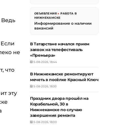
ОБЪЯВЛЕНИЯ
»
РАБОТА В
НИЖНЕКАМСКЕ
 Ведь
Информирование о наличии
вакансий
 Если
В Татарстане начался прием
заявок на телефестиваль
леко не
«Премьера»
5-08-2026, 18:44
, что
В Нижнекамске ремонтируют
мечеть в посёлке Красный Ключ
5-08-2026, 18:30
ит эту
Праздник двора прошёл на
ске
Корабельной, 30 в
а
Нижнекамске по случаю
завершения ремонта
5-08-2026, 18:00