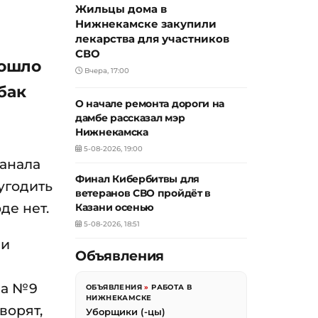
Жильцы дома в
Нижнекамске закупили
лекарства для участников
СВО
зошло
Вчера, 17:00
бак
О начале ремонта дороги на
дамбе рассказал мэр
Нижнекамска
5-08-2026, 19:00
канала
Финал Кибербитвы для
угодить
ветеранов СВО пройдёт в
де нет.
Казани осенью
5-08-2026, 18:51
ми
Объявления
ма №9
ОБЪЯВЛЕНИЯ
»
РАБОТА В
НИЖНЕКАМСКЕ
ворят,
Уборщики (-цы)