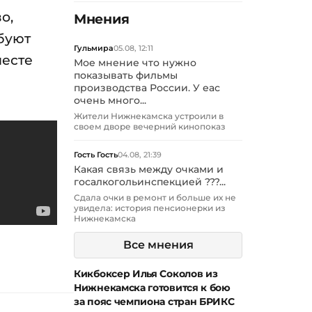
о,
Мнения
ебуют
Гульмира
05.08, 12:11
месте
Мое мнение что нужно
показывать фильмы
производства России. У еас
очень много...
Жители Нижнекамска устроили в
своем дворе вечерний кинопоказ
Гость Гость
04.08, 21:39
Какая связь между очками и
госалкогольинспекцией ???...
Сдала очки в ремонт и больше их не
увидела: история пенсионерки из
Нижнекамска
Все мнения
Кикбоксер Илья Соколов из
Нижнекамска готовится к бою
за пояс чемпиона стран БРИКС