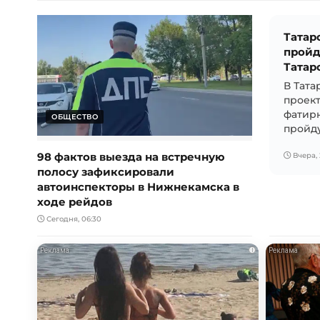
Татар
пройд
Татар
В Тата
проект
фатир
ОБЩЕСТВО
пройдут
98 фактов выезда на встречную
Вчера, 
полосу зафиксировали
автоинспекторы в Нижнекамска в
ходе рейдов
Сегодня, 06:30
i