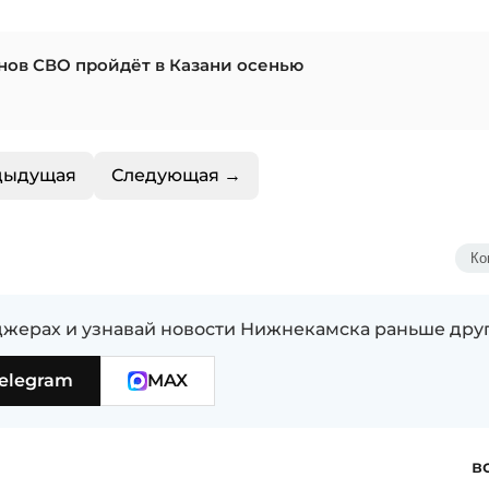
нов СВО пройдёт в Казани осенью
дыдущая
Следующая →
Ко
жерах и узнавай новости Нижнекамска раньше дру
elegram
MAX
в