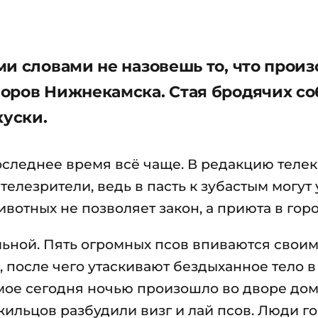
ми словами не назовешь то, что прои
оров Нижнекамска. Стая бродячих со
куски.
последнее время всё чаще. В редакцию теле
лезрители, ведь в пасть к зубастым могут 
вотных не позволяет закон, а приюта в горо
льной. Пять огромных псов впиваются свои
 после чего утаскивают бездыханное тело в
амое сегодня ночью произошло во дворе до
ильцов разбудили визг и лай псов. Люди го