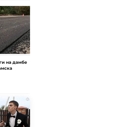
ги на дамбе
амска
i