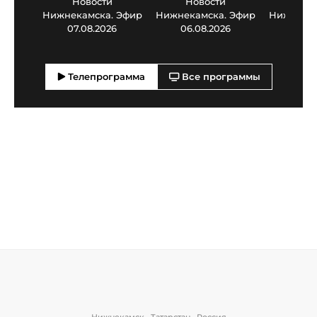
Новости
Новости
Нов
Нижнекамска. Эфир
Нижнекамска. Эфир
Нижнекам
07.08.2026
06.08.2026
05.0
Телепрограмма
Все программы
Нижнекамск • Татарстан • Россия