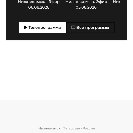
Нижнекамска. Эфир
Нижнекамска. Эфир
Нижнекам
06.08.2026
05.08.2026
03.0
Телепрограмма
Все программы
Нижнекамск • Татарстан • Россия