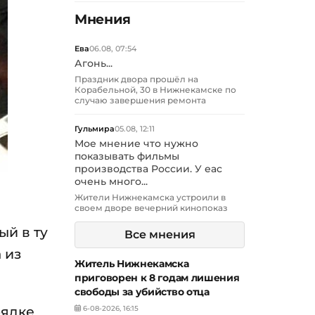
Мнения
Ева
06.08, 07:54
Агонь...
Праздник двора прошёл на
Корабельной, 30 в Нижнекамске по
случаю завершения ремонта
Гульмира
05.08, 12:11
Мое мнение что нужно
показывать фильмы
производства России. У еас
очень много...
Жители Нижнекамска устроили в
своем дворе вечерний кинопоказ
ый в ту
Все мнения
 из
Житель Нижнекамска
приговорен к 8 годам лишения
свободы за убийство отца
рядке
6-08-2026, 16:15