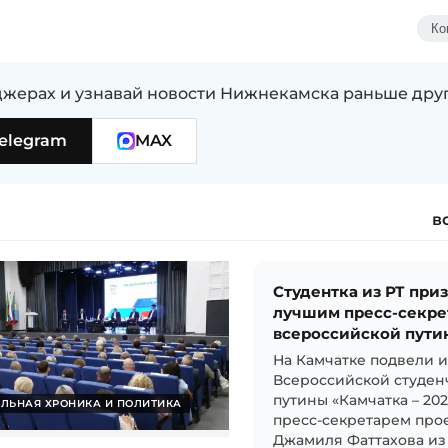
Ко
жерах и узнавай новости Нижнекамска раньше дру
elegram
MAX
в
Студентка из РТ при
лучшим пресс-секре
всероссийской пути
На Камчатке подвели 
Всероссийской студен
путины «Камчатка – 20
ЛЬНАЯ ХРОНИКА И ПОЛИТИКА
пресс-секретарем прое
Джамиля Фаттахова из