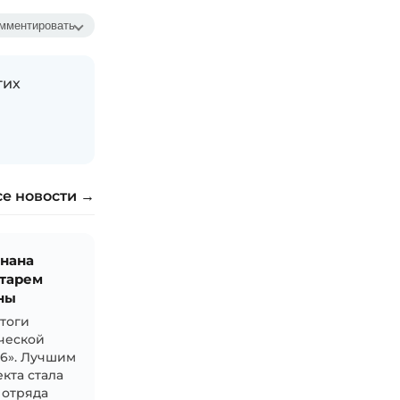
мментировать
гих
се новости →
знана
тарем
ны
итоги
ческой
26». Лучшим
кта стала
 отряда