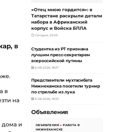
«Отец мною гордится»: в
Татарстане раскрыли детали
набора в Африканский
корпус и Войска БПЛА
Сегодня, 20:05
ар, в
Студентка из РТ признана
лучшим пресс-секретарем
всероссийской путины
6-08-2026, 18:37
аже.
Представители мухтасибата
Нижнекамска посетили турнир
а в
по стрельбе из лука
езти на
6-08-2026, 18:30
Объявления
 дома и
ОБЪЯВЛЕНИЯ
»
РАБОТА В
НИЖНЕКАМСКЕ