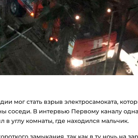
дии мог стать взрыв электросамоката, котор
ены соседи. В интервью Первому каналу одна
ял в углу комнаты, где находился мальчик.
роткого замыкания, так как в ту ночь на за