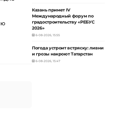
Казань примет IV
Международный форум по
градостроительству «РЕБУС
аю
2026»
6-08-2026, 15:55
Погода устроит встряску: ливни
и грозы накроют Татарстан
6-08-2026, 15:47