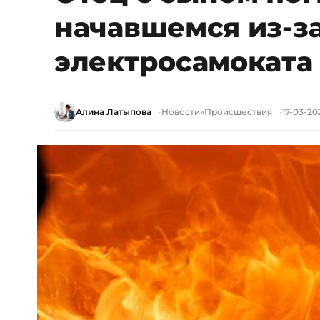
начавшемся из-з
электросамоката
Алина Латыпова
Новости
»
Происшествия
17-03-20