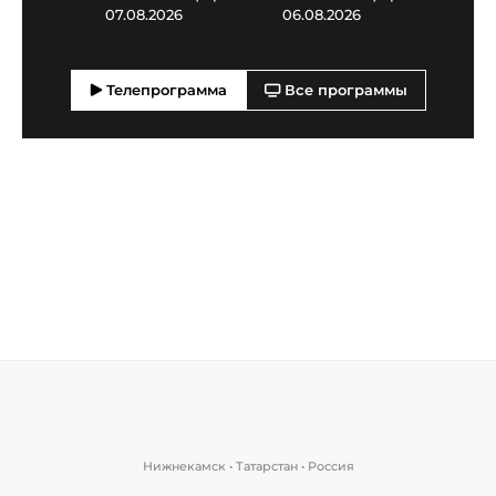
07.08.2026
06.08.2026
05.0
Телепрограмма
Все программы
Нижнекамск • Татарстан • Россия