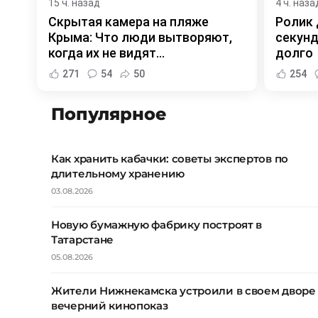
15 ч. назад
4 ч. наза
Скрытая камера на пляже
Ролик 
Крыма: Что люди вытворяют,
секунд
когда их не видят...
долго
271
54
50
254
Популярное
Как хранить кабачки: советы экспертов по
длительному хранению
03.08.2026
Новую бумажную фабрику построят в
Татарстане
05.08.2026
Жители Нижнекамска устроили в своем дворе
вечерний кинопоказ