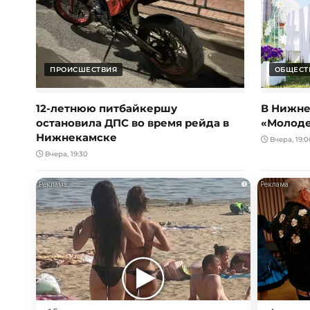
ПРОИСШЕСТВИЯ
ОБЩЕСТ
12-летнюю питбайкершу
В Нижне
остановила ДПС во время рейда в
«Молод
Нижнекамске
Вчера, 19:0
Вчера, 19:30
i