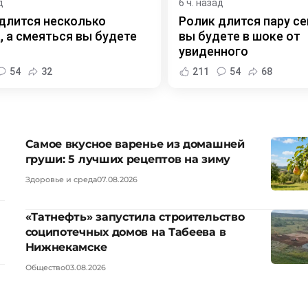
д
6 ч. назад
длится несколько
Ролик длится пару се
, а смеяться вы будете
вы будете в шоке от
увиденного
54
32
211
54
68
Самое вкусное варенье из домашней
груши: 5 лучших рецептов на зиму
Здоровье и среда
07.08.2026
«Татнефть» запустила строительство
соципотечных домов на Табеева в
Нижнекамске
Общество
03.08.2026