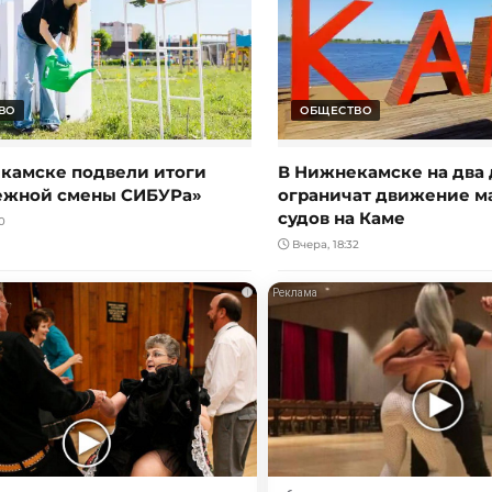
ВО
ОБЩЕСТВО
камске подвели итоги
В Нижнекамске на два 
ежной смены СИБУРа»
ограничат движение 
судов на Каме
0
Вчера, 18:32
i