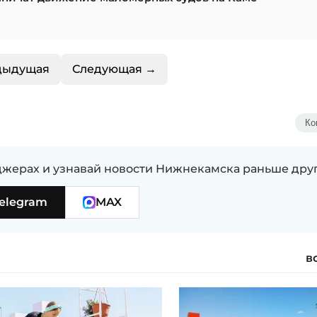
дыдущая
Следующая →
Ко
жерах и узнавай новости Нижнекамска раньше дру
elegram
MAX
в