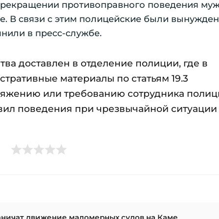
прекращении противоправного поведения муж
е. В связи с этим полицейские были вынужде
чнили в пресс-службе.
ва доставлен в отделение полиции, где в
тративные материалы по статьям 19.3
яжению или требованию сотрудника полици
авил поведения при чрезвычайной ситуации
аничат движение маломерных судов на Каме