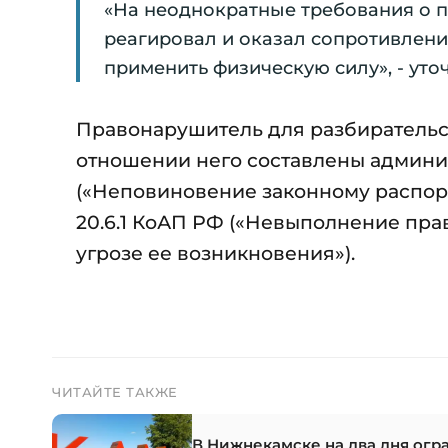
«На неоднократные требования о 
реагировал и оказал сопротивлени
применить физическую силу», - уто
Правонарушитель для разбирательст
отношении него составлены админис
(«Неповиновение законному распор
20.6.1 КоАП РФ («Невыполнение пр
угрозе ее возникновения»).
ЧИТАЙТЕ ТАКЖЕ
В Нижнекамске на два дня огр