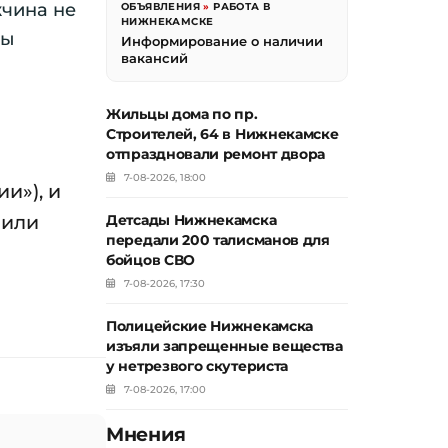
чина не
ОБЪЯВЛЕНИЯ
»
РАБОТА В
НИЖНЕКАМСКЕ
ны
Информирование о наличии
вакансий
Жильцы дома по пр.
Строителей, 64 в Нижнекамске
отпраздновали ремонт двора
7-08-2026, 18:00
и»), и
 или
Детсады Нижнекамска
передали 200 талисманов для
бойцов СВО
7-08-2026, 17:30
Полицейские Нижнекамска
изъяли запрещенные вещества
у нетрезвого скутериста
7-08-2026, 17:00
Мнения