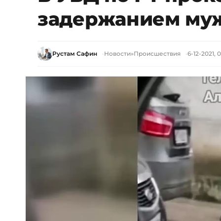
задержанием му
Рустам Сафин
Новости
»
Происшествия
6-12-2021, 