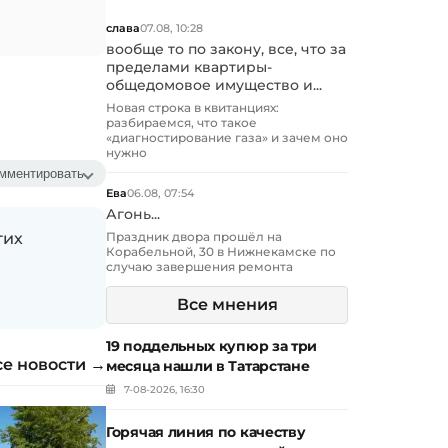
слава
07.08, 10:28
вообще то по закону, все, что за
пределами квартиры-
общедомовое имущество и...
Новая строка в квитанциях:
разбираемся, что такое
«диагностирование газа» и зачем оно
нужно
мментировать
Ева
06.08, 07:54
Агонь...
гих
Праздник двора прошёл на
Корабельной, 30 в Нижнекамске по
случаю завершения ремонта
Все мнения
19 поддельных купюр за три
се новости →
месяца нашли в Татарстане
7-08-2026, 16:30
Горячая линия по качеству