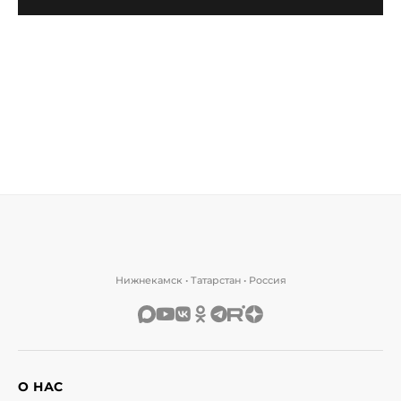
Нижнекамск • Татарстан • Россия
О НАС