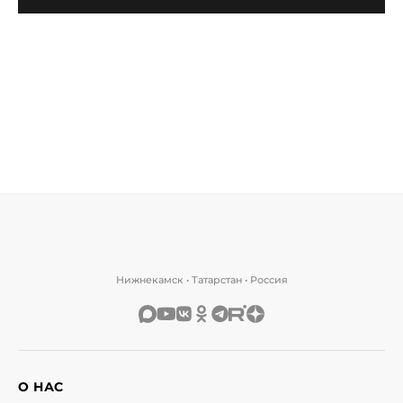
Нижнекамск • Татарстан • Россия
О НАС