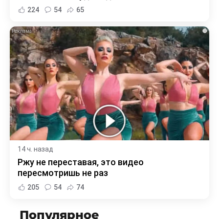
224
54
65
i
14 ч. назад
Ржу не переставая, это видео
пересмотришь не раз
205
54
74
Популярное