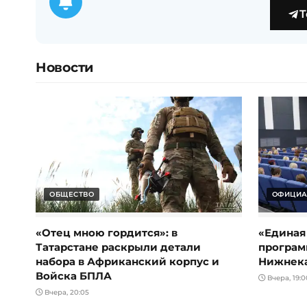
T
Новости
ОБЩЕСТВО
ОФИЦИА
«Отец мною гордится»: в
«Единая
Татарстане раскрыли детали
програм
набора в Африканский корпус и
Нижнек
Войска БПЛА
Вчера, 19:0
Вчера, 20:05