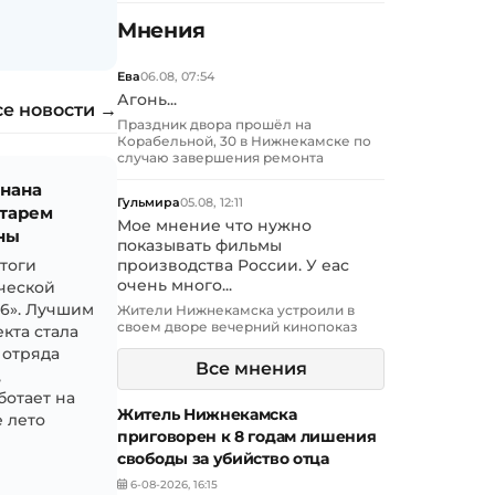
Мнения
Ева
06.08, 07:54
Агонь...
се новости →
Праздник двора прошёл на
Корабельной, 30 в Нижнекамске по
случаю завершения ремонта
знана
Гульмира
05.08, 12:11
тарем
Мое мнение что нужно
ны
показывать фильмы
итоги
производства России. У еас
очень много...
ческой
26». Лучшим
Жители Нижнекамска устроили в
своем дворе вечерний кинопоказ
кта стала
 отряда
Все мнения
,
ботает на
Житель Нижнекамска
 лето
приговорен к 8 годам лишения
свободы за убийство отца
6-08-2026, 16:15