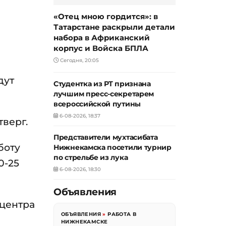
«Отец мною гордится»: в
Татарстане раскрыли детали
набора в Африканский
корпус и Войска БПЛА
Сегодня, 20:05
дут
Студентка из РТ признана
лучшим пресс-секретарем
всероссийской путины
6-08-2026, 18:37
тверг.
Представители мухтасибата
боту
Нижнекамска посетили турнир
по стрельбе из лука
0-25
6-08-2026, 18:30
Объявления
тцентра
ОБЪЯВЛЕНИЯ
»
РАБОТА В
НИЖНЕКАМСКЕ