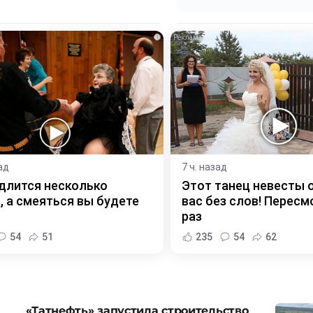
i
ад
7 ч. назад
длится несколько
Этот танец невесты 
, а смеяться вы будете
вас без слов! Пересм
раз
54
51
235
54
62
«Татнефть» запустила строительство