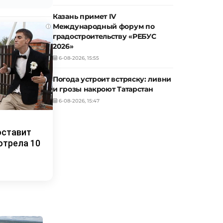
Казань примет IV
Международный форум по
i
градостроительству «РЕБУС
2026»
6-08-2026, 15:55
Погода устроит встряску: ливни
и грозы накроют Татарстан
6-08-2026, 15:47
оставит
отрела 10