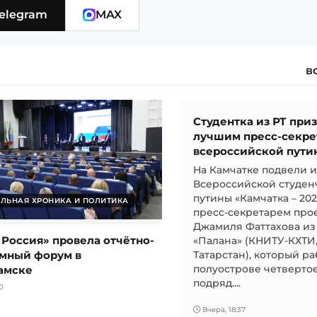
elegram
MAX
в
Студентка из РТ при
лучшим пресс-секре
всероссийской пути
На Камчатке подвели 
Всероссийской студен
путины «Камчатка – 20
ЛЬНАЯ ХРОНИКА И ПОЛИТИКА
пресс-секретарем прое
Джамиля Фаттахова из
 Россия» провела отчётно-
«Палана» (КНИТУ-КХТИ
мный форум в
Татарстан), который ра
амске
полуострове четвертое
подряд....
0
Вчера, 18:37