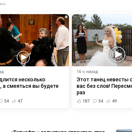
8:24
i
ад
16 ч. назад
длится несколько
Этот танец невесты 
, а смеяться вы будете
вас без слов! Пересм
раз
54
47
187
54
49