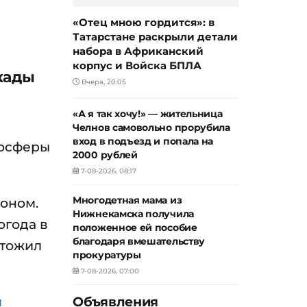
«Отец мною гордится»: в
Татарстане раскрыли детали
набора в Африканский
корпус и Войска БПЛА
кады
Вчера, 20:05
«А я так хочу!» — жительница
Челнов самовольно прорубила
вход в подъезд и попала на
мосферы
2000 рублей
7-08-2026, 08:17
Многодетная мама из
лоном.
Нижнекамска получила
огода в
положенное ей пособие
благодаря вмешательству
ытожил
прокуратуры
7-08-2026, 07:00
и
Объявления