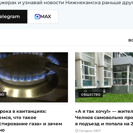
жерах и узнавай новости Нижнекамска раньше дру
elegram
MAX
в
ВО
ОБЩЕСТВО
рока в квитанциях:
«А я так хочу!» — жите
мся, что такое
Челнов самовольно пр
стирование газа» и зачем
в подъезд и попала на 
но
Сегодня, 08:17