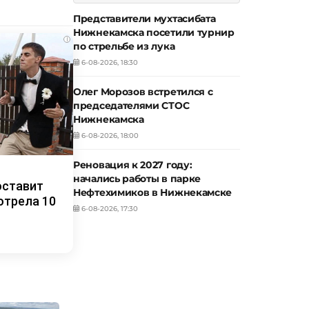
Представители мухтасибата
Нижнекамска посетили турнир
i
по стрельбе из лука
6-08-2026, 18:30
Олег Морозов встретился с
председателями СТОС
Нижнекамска
6-08-2026, 18:00
Реновация к 2027 году:
начались работы в парке
оставит
Нефтехимиков в Нижнекамске
отрела 10
6-08-2026, 17:30