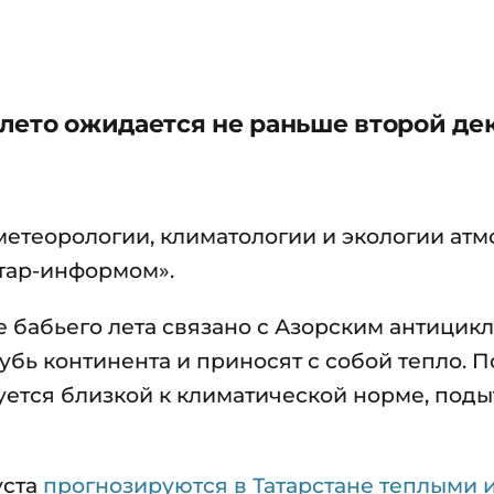
е лето ожидается не раньше второй де
метеорологии, климатологии и экологии ат
атар-информом».
е бабьего лета связано с Азорским антицик
бь континента и приносят с собой тепло. П
уется близкой к климатической норме, под
уста
прогнозируются в Татарстане теплыми 