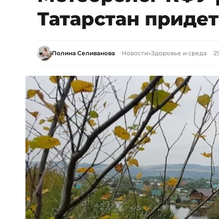
Татарстан придет
Полина Селиванова
Новости
»
Здоровье и среда
2