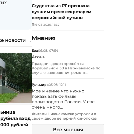
гих
Студентка из РТ признана
лучшим пресс-секретарем
всероссийской путины
6-08-2026, 18:37
Мнения
се новости →
Ева
06.08, 07:54
Агонь...
Праздник двора прошёл на
Корабельной, 30 в Нижнекамске по
случаю завершения ремонта
Гульмира
05.08, 12:11
Мое мнение что нужно
показывать фильмы
производства России. У еас
очень много...
льница
Жители Нижнекамска устроили в
орубила вход
своем дворе вечерний кинопоказ
2000 рублей
Все мнения