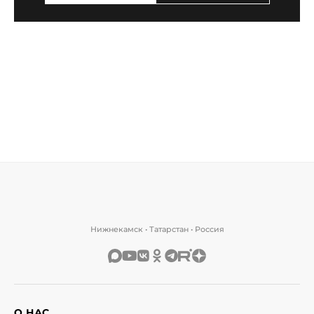
Нижнекамск • Татарстан • Россия
О НАС