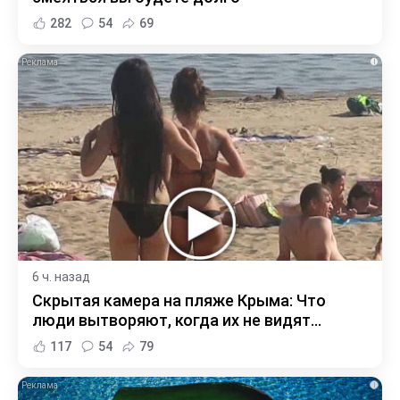
282
54
69
i
6 ч. назад
Скрытая камера на пляже Крыма: Что
люди вытворяют, когда их не видят...
117
54
79
i