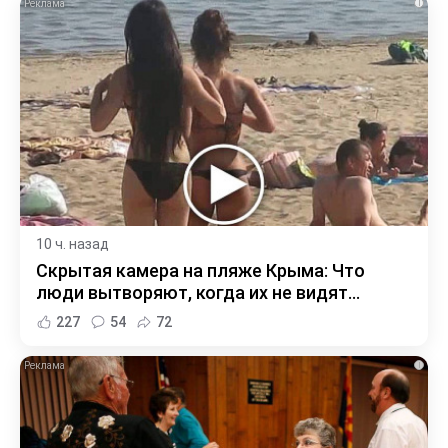
i
10 ч. назад
Скрытая камера на пляже Крыма: Что
люди вытворяют, когда их не видят...
227
54
72
i