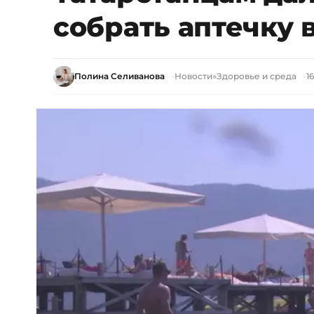
собрать аптечку 
Полина Селиванова
Новости
»
Здоровье и среда
1