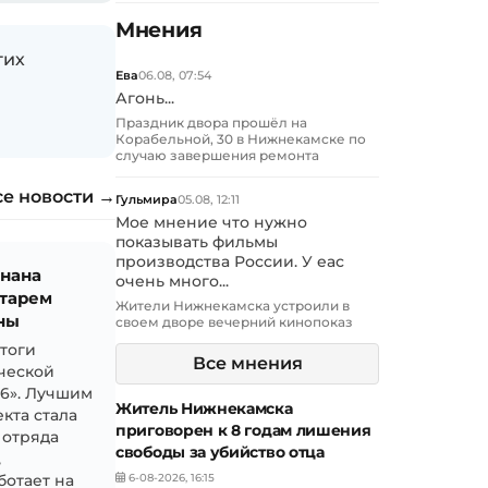
Мнения
гих
Ева
06.08, 07:54
Агонь...
Праздник двора прошёл на
Корабельной, 30 в Нижнекамске по
случаю завершения ремонта
се новости →
Гульмира
05.08, 12:11
Мое мнение что нужно
показывать фильмы
производства России. У еас
знана
очень много...
тарем
Жители Нижнекамска устроили в
ны
своем дворе вечерний кинопоказ
итоги
Все мнения
ческой
26». Лучшим
Житель Нижнекамска
кта стала
приговорен к 8 годам лишения
 отряда
свободы за убийство отца
,
6-08-2026, 16:15
ботает на