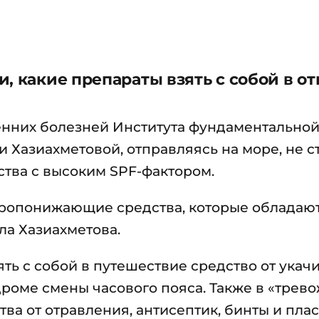
, какие препараты взять с собой в от
нних болезней Института фундаментально
Хазиахметовой, отправляясь на море, не с
тва с высоким SPF-фактором.
аропонижающие средства, которые обладаю
а Хазиахметова.
ять с собой в путешествие средство от укач
роме смены часового пояса. Также в «трев
а от отравления, антисептик, бинты и плас