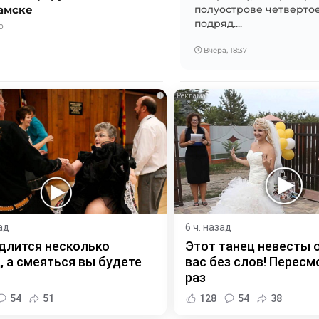
амске
полуострове четвертое
подряд....
0
Вчера, 18:37
i
ад
6 ч. назад
длится несколько
Этот танец невесты 
, а смеяться вы будете
вас без слов! Пересм
раз
54
51
128
54
38