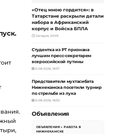
«Отец мною гордится»: в
Татарстане раскрыли детали
набора в Африканский
корпус и Войска БПЛА
пуск.
Сегодня, 20:05
Студентка из РТ признана
й
лучшим пресс-секретарем
тоит
всероссийской путины
6-08-2026, 18:37
Представители мухтасибата
т
Нижнекамска посетили турнир
по стрельбе из лука
6-08-2026, 18:30
ивания.
Объявления
ожный
ОБЪЯВЛЕНИЯ
»
РАБОТА В
тыри,
НИЖНЕКАМСКЕ