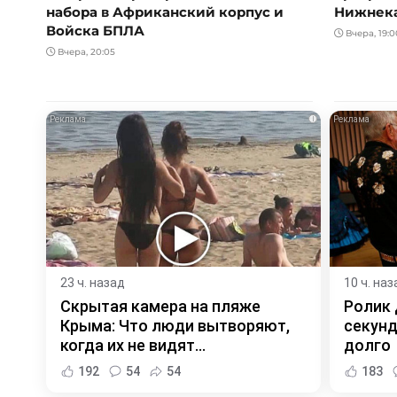
набора в Африканский корпус и
Нижнек
Войска БПЛА
Вчера, 19:0
Вчера, 20:05
i
23 ч. назад
10 ч. наз
Скрытая камера на пляже
Ролик 
Крыма: Что люди вытворяют,
секунд
когда их не видят...
долго
192
54
54
183