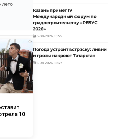
 лето
Казань примет IV
Международный форум по
градостроительству «РЕБУС
2026»
6-08-2026, 15:55
i
Погода устроит встряску: ливни
и грозы накроют Татарстан
6-08-2026, 15:47
оставит
отрела 10