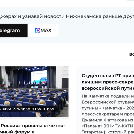
жерах и узнавай новости Нижнекамска раньше дру
elegram
MAX
в
Студентка из РТ при
лучшим пресс-секре
всероссийской пути
На Камчатке подвели 
Всероссийской студен
путины «Камчатка – 20
ЛЬНАЯ ХРОНИКА И ПОЛИТИКА
пресс-секретарем прое
Джамиля Фаттахова из
 Россия» провела отчётно-
«Палана» (КНИТУ-КХТИ
мный форум в
Татарстан), который ра