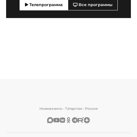
Телепрограмма
Все программы
Нижнекамск • Татарстан • Россия