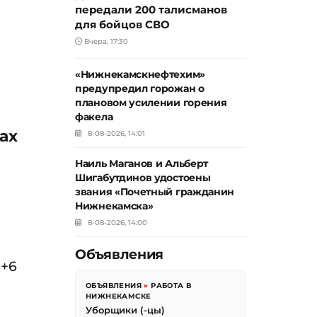
передали 200 талисманов
для бойцов СВО
Вчера, 17:30
«Нижнекамскнефтехим»
предупредил горожан о
плановом усилении горения
факела
ах
8-08-2026, 14:01
Наиль Маганов и Альберт
Шигабутдинов удостоены
звания «Почетный гражданин
Нижнекамска»
8-08-2026, 14:00
Объявления
 +6
ОБЪЯВЛЕНИЯ
»
РАБОТА В
НИЖНЕКАМСКЕ
Уборщики (-цы)