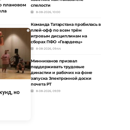
о плановом
спелости
ела
8-08-2026, 10:00
Команда Татарстана пробилась в
плей-офф по всем трём
i
игровым дисциплинам на
сборах ПФО «Гвардеец»
8-08-2026, 09:44
Минниханов призвал
поддерживать трудовые
династии и рабочих на фоне
запуска Электронной доски
почета РТ
кунд, но
8-08-2026, 09:39