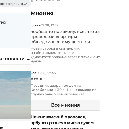
8-08-2026, 10:09
мментировать
Мнения
гих
слава
07.08, 10:28
вообще то по закону, все, что за
пределами квартиры-
общедомовое имущество и...
Новая строка в квитанциях:
разбираемся, что такое
«диагностирование газа» и зачем оно
се новости →
нужно
Ева
06.08, 07:54
Агонь...
Праздник двора прошёл на
Корабельной, 30 в Нижнекамске по
случаю завершения ремонта
Все мнения
Нижнекамский продавец
арбузов развеял миф о сухом
м»
хвостике как показателе