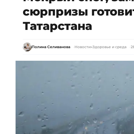
сюрпризы готови
Татарстана
Полина Селиванова
Новости
»
Здоровье и среда
2