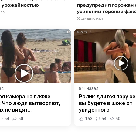
 урожайностью
предупредил горожан 
усилении горения фак
:25
Сегодня, 14:01
i
ад
8 ч. назад
я камера на пляже
Ролик длится пару се
 Что люди вытворяют,
вы будете в шоке от
х не видят...
увиденного
54
60
163
54
50