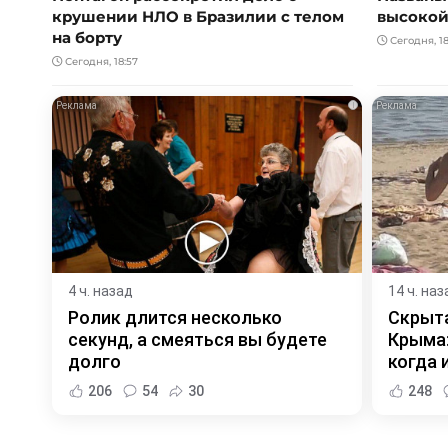
крушении НЛО в Бразилии с телом
высокой
на борту
Сегодня, 18
Сегодня, 18:57
i
4 ч. назад
14 ч. наз
Ролик длится несколько
Скрыта
секунд, а смеяться вы будете
Крыма:
долго
когда и
206
54
30
248