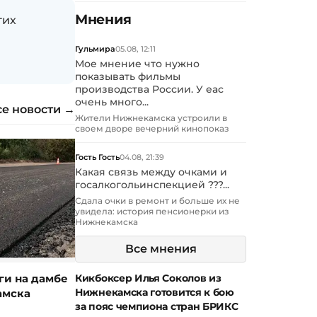
Мнения
гих
Гульмира
05.08, 12:11
Мое мнение что нужно
показывать фильмы
производства России. У еас
очень много...
се новости →
Жители Нижнекамска устроили в
своем дворе вечерний кинопоказ
Гость Гость
04.08, 21:39
Какая связь между очками и
госалкогольинспекцией ???...
Сдала очки в ремонт и больше их не
увидела: история пенсионерки из
Нижнекамска
Все мнения
Кикбоксер Илья Соколов из
ги на дамбе
Нижнекамска готовится к бою
амска
за пояс чемпиона стран БРИКС