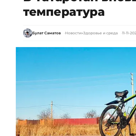
температура
Булат Саматов
Новости
»
Здоровье и среда
11-11-20