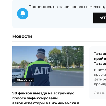
Подпишись на наши каналы в мессенд
T
Новости
Татар
пройд
Татар
В Тата
проект
фатир
ОБЩЕСТВО
пройдут
98 фактов выезда на встречную
Вчера, 
полосу зафиксировали
автоинспекторы в Нижнекамска в