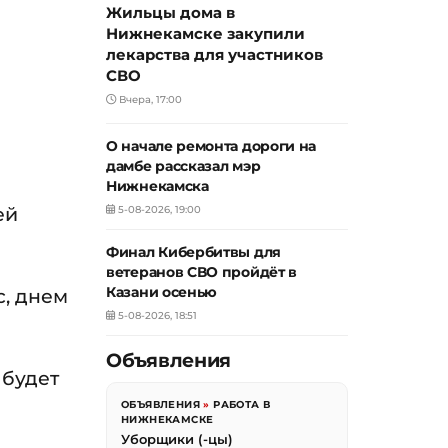
Жильцы дома в
Нижнекамске закупили
лекарства для участников
СВО
Вчера, 17:00
О начале ремонта дороги на
дамбе рассказал мэр
Нижнекамска
ей
5-08-2026, 19:00
Финал Кибербитвы для
ветеранов СВО пройдёт в
Казани осенью
с, днем
5-08-2026, 18:51
Объявления
 будет
ОБЪЯВЛЕНИЯ
»
РАБОТА В
НИЖНЕКАМСКЕ
Уборщики (-цы)