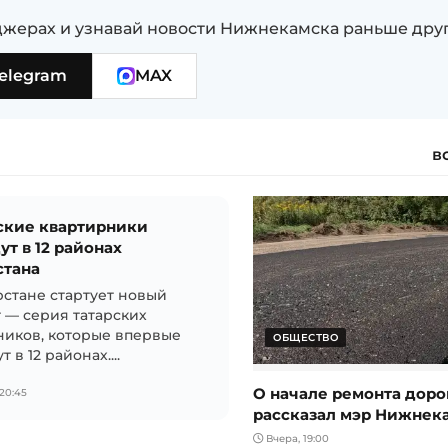
жерах и узнавай новости Нижнекамска раньше дру
elegram
MAX
в
ские квартирники
ут в 12 районах
стана
рстане стартует новый
 — серия татарских
ников, которые впервые
ОБЩЕСТВО
 в 12 районах....
О начале ремонта доро
20:45
рассказал мэр Нижнек
Вчера, 19:00