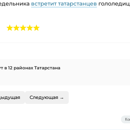
недельника
встретит татарстанцев
гололедиц
 в 12 районах Татарстана
дыдущая
Следующая →
Ко