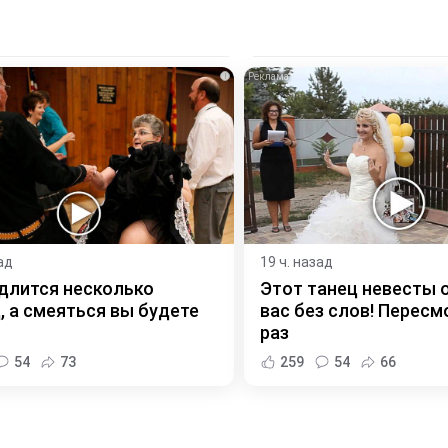
i
ад
19 ч. назад
длится несколько
Этот танец невесты 
, а смеяться вы будете
вас без слов! Пересм
раз
54
73
259
54
66