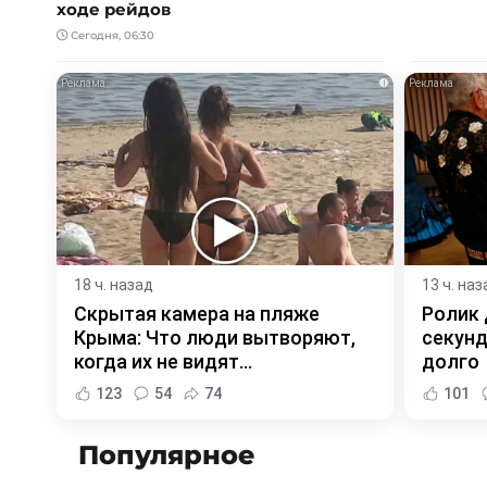
ходе рейдов
Сегодня, 06:30
i
18 ч. назад
13 ч. наз
Скрытая камера на пляже
Ролик 
Крыма: Что люди вытворяют,
секунд
когда их не видят...
долго
123
54
74
101
Популярное