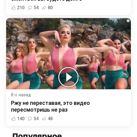
210
54
80
i
8 ч. назад
Ржу не переставая, это видео
пересмотришь не раз
140
54
48
Популярное