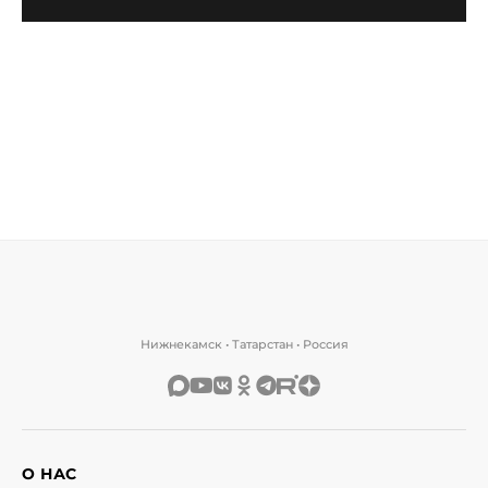
Нижнекамск • Татарстан • Россия
О НАС