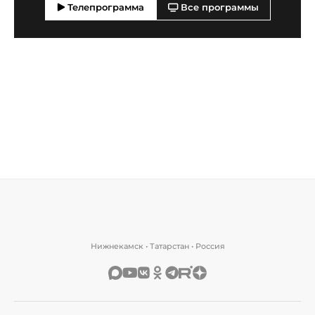
Телепрограмма
Все программы
Нижнекамск • Татарстан • Россия