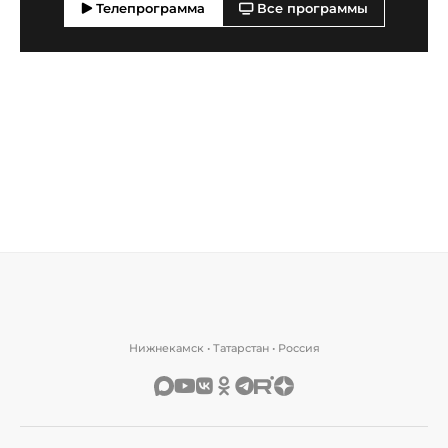
Телепрограмма
Все программы
Нижнекамск • Татарстан • Россия