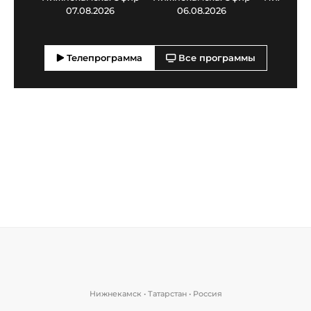
07.08.2026
06.08.2026
05.0
Телепрограмма
Все программы
Нижнекамск • Татарстан • Россия