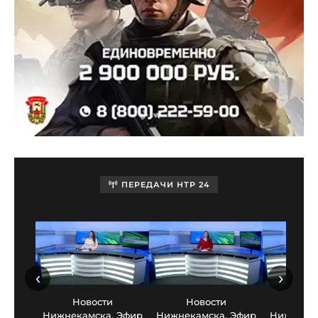
ПЕРЕДАЧИ НТР 24
‹
›
Новости
Новости
Нов
Нижнекамска. Эфир
Нижнекамска. Эфир
Нижнекам