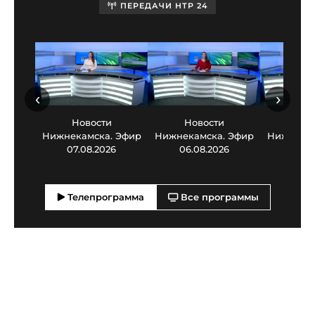
ПЕРЕДАЧИ НТР 24
‹
›
Новости
Новости
Нов
Нижнекамска. Эфир
Нижнекамска. Эфир
Нижнекам
07.08.2026
06.08.2026
05.0
Телепрограмма
Все программы