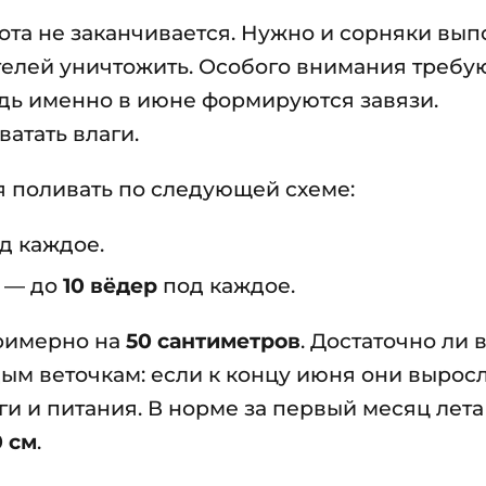
бота не заканчивается. Нужно и сорняки вып
телей уничтожить. Особого внимания требу
едь именно в июне формируются завязи.
атать влаги.
я поливать по следующей схеме:
д каждое.
— до
10 вёдер
под каждое.
примерно на
50 сантиметров
. Достаточно ли 
ым веточкам: если к концу июня они вырос
ги и питания. В норме за первый месяц лета
0 см
.