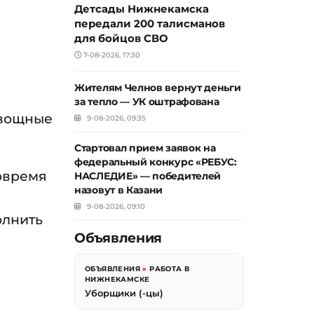
Детсады Нижнекамска
передали 200 талисманов
для бойцов СВО
7-08-2026, 17:30
Жителям Челнов вернут деньги
за тепло — УК оштрафована
овощные
9-08-2026, 09:35
Стартовал прием заявок на
федеральный конкурс «РЕБУС:
овремя
НАСЛЕДИЕ» — победителей
назовут в Казани
9-08-2026, 09:10
олнить
Объявления
ОБЪЯВЛЕНИЯ
»
РАБОТА В
НИЖНЕКАМСКЕ
Уборщики (-цы)