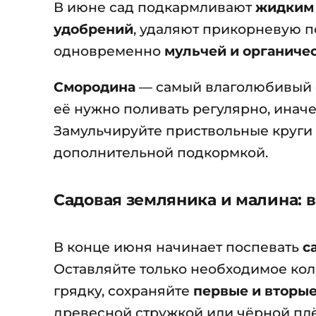
В июне сад подкармливают
жидким 
удобрений
, удаляют прикорневую п
одновременно
мульчей и органиче
Смородина
— самый влаголюбивый с
её нужно поливать регулярно, инач
Замульчируйте приствольные круги
дополнительной подкормкой.
Садовая земляника и малина: 
В конце июня начинает поспевать
с
Оставляйте только необходимое кол
грядку, сохраняйте
первые и вторые
древесной стружкой или чёрной плё