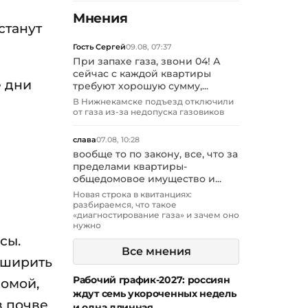
Мнения
станут
Гость Сергей
09.08, 07:37
При запахе газа, звони 04! А
сейчас с каждой квартиры
 дни
требуют хорошую сумму,...
В Нижнекамске подъезд отключили
от газа из-за недопуска газовиков
слава
07.08, 10:28
вообще то по закону, все, что за
пределами квартиры-
общедомовое имущество и...
Новая строка в квитанциях:
разбираемся, что такое
«диагностирование газа» и зачем оно
нужно
сы.
Все мнения
сширить
Рабочий график-2027: россиян
ломой,
ждут семь укороченных недель
в почве
и одна длинная