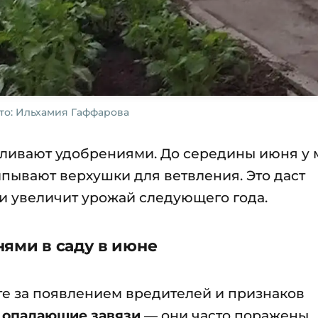
то: Ильхамия Гаффарова
ливают удобрениями. До середины июня у 
ипывают верхушки для ветвления. Это даст
и увеличит урожай следующего года.
нями в саду в июне
те за появлением вредителей и признаков
е
опадающие завязи
— они часто поражены