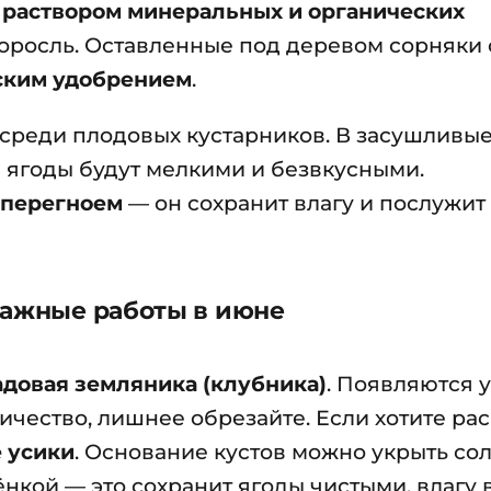
раствором минеральных и органических
оросль. Оставленные под деревом сорняки 
ским удобрением
.
реди плодовых кустарников. В засушливые
е ягоды будут мелкими и безвкусными.
перегноем
— он сохранит влагу и послужит
важные работы в июне
адовая земляника (клубника)
. Появляются у
ичество, лишнее обрезайте. Если хотите ра
 усики
. Основание кустов можно укрыть со
нкой — это сохранит ягоды чистыми, влагу 