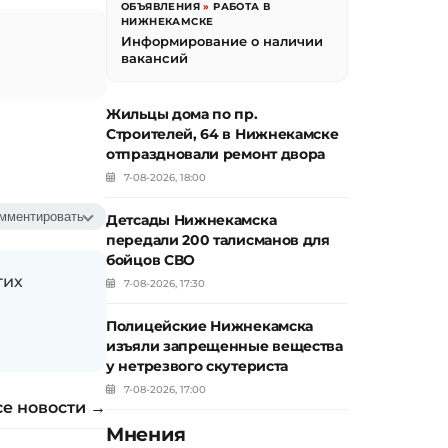
ОБЪЯВЛЕНИЯ
»
РАБОТА В
НИЖНЕКАМСКЕ
Информирование о наличии
вакансий
Жильцы дома по пр.
Строителей, 64 в Нижнекамске
отпраздновали ремонт двора
7-08-2026, 18:00
мментировать
Детсады Нижнекамска
передали 200 талисманов для
бойцов СВО
гих
7-08-2026, 17:30
Полицейские Нижнекамска
изъяли запрещенные вещества
у нетрезвого скутериста
7-08-2026, 17:00
се новости →
Мнения