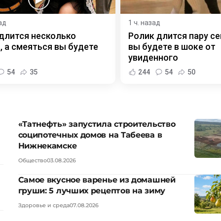
ад
1 ч. назад
длится несколько
Ролик длится пару се
, а смеяться вы будете
вы будете в шоке от
увиденного
54
35
244
54
50
«Татнефть» запустила строительство
соципотечных домов на Табеева в
Нижнекамске
Общество
03.08.2026
Самое вкусное варенье из домашней
груши: 5 лучших рецептов на зиму
Здоровье и среда
07.08.2026