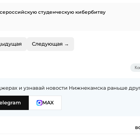
Всероссийскую студенческую кибербитву
дыдущая
Следующая →
Ко
жерах и узнавай новости Нижнекамска раньше дру
elegram
MAX
в