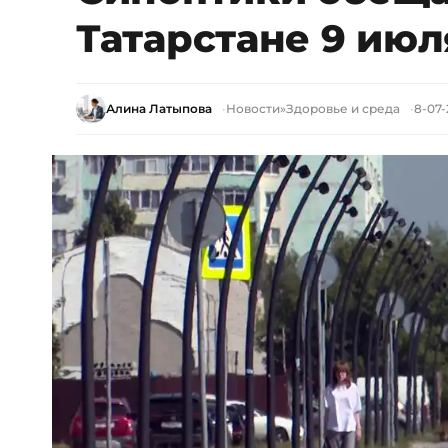
Татарстане 9 июл
Алина Латыпова
Новости
»
Здоровье и среда
8-07-