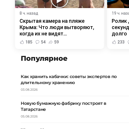
8 ч. назад
19 ч. наз
Скрытая камера на пляже
Ролик 
Крыма: Что люди вытворяют,
секунд
когда их не видят...
долго
185
54
59
233
Популярное
Как хранить кабачки: советы экспертов по
длительному хранению
03.08.2026
Новую бумажную фабрику построят в
Татарстане
05.08.2026