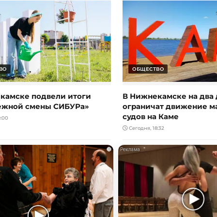
ВО
ОБЩЕСТВО
камске подвели итоги
В Нижнекамске на два 
ежной смены СИБУРа»
ограничат движение 
судов на Каме
:00
Сегодня, 18:32
i