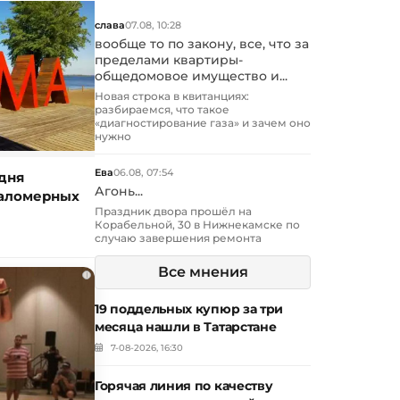
слава
07.08, 10:28
вообще то по закону, все, что за
пределами квартиры-
общедомовое имущество и...
Новая строка в квитанциях:
разбираемся, что такое
«диагностирование газа» и зачем оно
нужно
Ева
06.08, 07:54
дня
Агонь...
маломерных
Праздник двора прошёл на
Корабельной, 30 в Нижнекамске по
случаю завершения ремонта
Все мнения
i
19 поддельных купюр за три
месяца нашли в Татарстане
7-08-2026, 16:30
Горячая линия по качеству