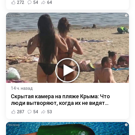
272
54
64
i
14 ч. назад
Скрытая камера на пляже Крыма: Что
люди вытворяют, когда их не видят...
287
54
53
i