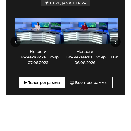
ПЕРЕДАЧИ НТР 24
‹
›
Новости
Новости
Нов
Нижнекамска. Эфир
Нижнекамска. Эфир
Нижнекам
07.08.2026
06.08.2026
05.0
Телепрограмма
Все программы