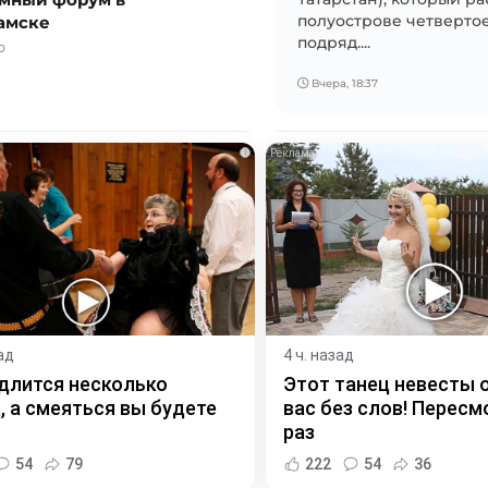
амске
полуострове четвертое
подряд....
0
Вчера, 18:37
i
ад
4 ч. назад
длится несколько
Этот танец невесты 
, а смеяться вы будете
вас без слов! Пересм
раз
54
79
222
54
36