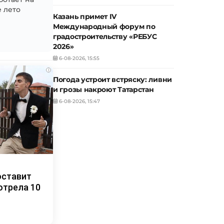
 лето
Казань примет IV
Международный форум по
градостроительству «РЕБУС
2026»
6-08-2026, 15:55
i
Погода устроит встряску: ливни
и грозы накроют Татарстан
6-08-2026, 15:47
оставит
отрела 10