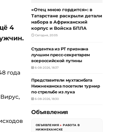
«Отец мною гордится»: в
Татарстане раскрыли детали
набора в Африканский
щё 4
корпус и Войска БПЛА
Сегодня, 20:05
мужчин.
Студентка из РТ признана
лучшим пресс-секретарем
всероссийской путины
6-08-2026, 18:37
48 года
Представители мухтасибата
Нижнекамска посетили турнир
по стрельбе из лука
 Вирус,
6-08-2026, 18:30
Объявления
 исходов
ОБЪЯВЛЕНИЯ
»
РАБОТА В
НИЖНЕКАМСКЕ