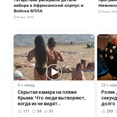
набора в Африканский корпус и
Нижнек
Войска БПЛА
Вчера, 19:0
Вчера, 20:05
i
5 ч. назад
23 ч. наз
Скрытая камера на пляже
Ролик 
Крыма: Что люди вытворяют,
секунд
когда их не видят...
долго
111
54
51
293