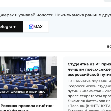
жерах и узнавай новости Нижнекамска раньше дру
elegram
MAX
в
Студентка из РТ при
лучшим пресс-секре
всероссийской пути
На Камчатке подвели 
Всероссийской студен
путины «Камчатка – 20
ЛЬНАЯ ХРОНИКА И ПОЛИТИКА
пресс-секретарем прое
Джамиля Фаттахова из
 Россия» провела отчётно-
«Палана» (КНИТУ-КХТИ
мный форум в
Татарстан), который ра