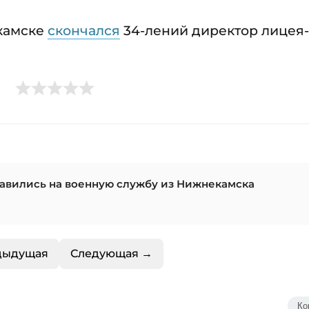
екамске
скончался
34-лений директор лицея-
равились на военную службу из Нижнекамска
дыдущая
Следующая →
Ко