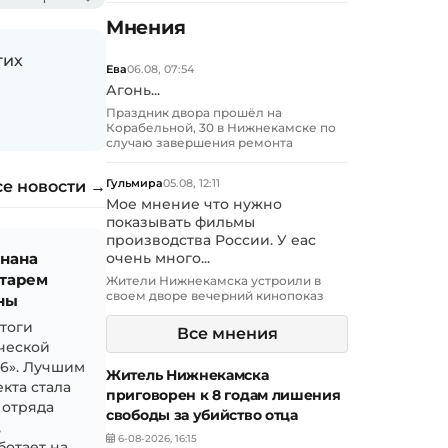
Мнения
гих
Ева
06.08, 07:54
Агонь...
Праздник двора прошёл на
Корабельной, 30 в Нижнекамске по
случаю завершения ремонта
Гульмира
05.08, 12:11
се новости →
Мое мнение что нужно
показывать фильмы
производства России. У еас
знана
очень много...
тарем
Жители Нижнекамска устроили в
своем дворе вечерний кинопоказ
ны
итоги
Все мнения
ческой
26». Лучшим
Житель Нижнекамска
кта стала
приговорен к 8 годам лишения
 отряда
свободы за убийство отца
,
6-08-2026, 16:15
ботает на