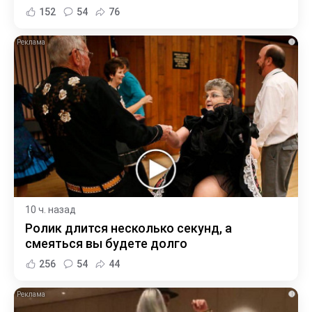
152
54
76
i
10 ч. назад
Ролик длится несколько секунд, а
смеяться вы будете долго
256
54
44
i