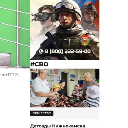
#СВО
о: НТР 24
ОБЩЕСТВО
Детсады Нижнекамска