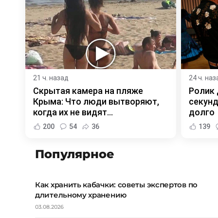
21 ч. назад
24 ч. наз
Скрытая камера на пляже
Ролик 
Крыма: Что люди вытворяют,
секунд
когда их не видят...
долго
200
54
36
139
Популярное
Как хранить кабачки: советы экспертов по
длительному хранению
03.08.2026