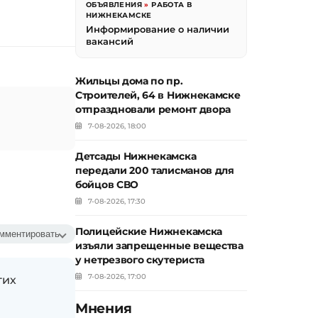
ОБЪЯВЛЕНИЯ
»
РАБОТА В
НИЖНЕКАМСКЕ
Информирование о наличии
вакансий
Жильцы дома по пр.
Строителей, 64 в Нижнекамске
отпраздновали ремонт двора
7-08-2026, 18:00
Детсады Нижнекамска
передали 200 талисманов для
бойцов СВО
7-08-2026, 17:30
Полицейские Нижнекамска
мментировать
изъяли запрещенные вещества
у нетрезвого скутериста
7-08-2026, 17:00
гих
Мнения