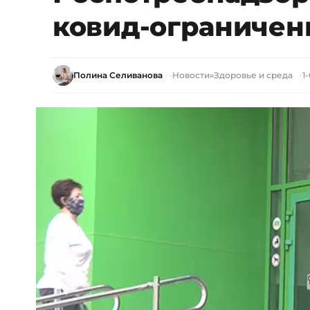
ковид-ограничен
Полина Селиванова
Новости
»
Здоровье и среда
1