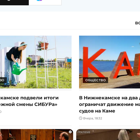
в
ВО
ОБЩЕСТВО
камске подвели итоги
В Нижнекамске на два 
ежной смены СИБУРа»
ограничат движение 
судов на Каме
0
Вчера, 18:32
i