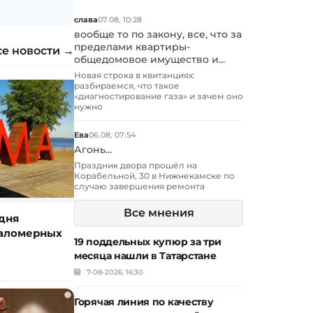
слава
07.08, 10:28
вообще то по закону, все, что за
пределами квартиры-
се новости →
общедомовое имущество и...
Новая строка в квитанциях:
разбираемся, что такое
«диагностирование газа» и зачем оно
нужно
Ева
06.08, 07:54
Агонь...
Праздник двора прошёл на
Корабельной, 30 в Нижнекамске по
случаю завершения ремонта
Все мнения
дня
маломерных
19 поддельных купюр за три
месяца нашли в Татарстане
7-08-2026, 16:30
i
Горячая линия по качеству