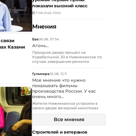
показали высокий класс
7-08-2026, 09:52
Мнения
Ева
06.08, 07:54
 связи
Агонь...
нах Казани
Праздник двора прошёл на
Корабельной, 30 в Нижнекамске по
случаю завершения ремонта
Гульмира
05.08, 12:11
Мое мнение что нужно
показывать фильмы
i
производства России. У еас
очень много...
Жители Нижнекамска устроили в
своем дворе вечерний кинопоказ
Все мнения
Строителей и ветеранов