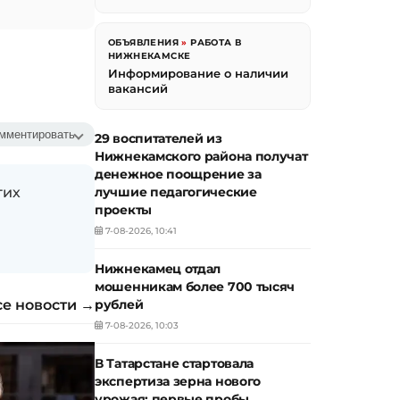
ОБЪЯВЛЕНИЯ
»
РАБОТА В
НИЖНЕКАМСКЕ
Информирование о наличии
вакансий
мментировать
29 воспитателей из
Нижнекамского района получат
денежное поощрение за
гих
лучшие педагогические
проекты
7-08-2026, 10:41
Нижнекамец отдал
мошенникам более 700 тысяч
се новости →
рублей
7-08-2026, 10:03
В Татарстане стартовала
экспертиза зерна нового
урожая: первые пробы