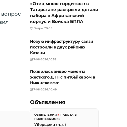
«Отец мною гордится»: в
Татарстане раскрыли детали
 вопрос
набора в Африканский
корпус и Войска БПЛА
явил
Вчера, 20:05
Новую инфраструктуру связи
построили в двух районах
Казани
7-08-2026, 10:53
Появилось видео момента
жесткого ДТП с питбайкером в
Нижнекамске
7-08-2026, 10:49
Объявления
ОБЪЯВЛЕНИЯ
»
РАБОТА В
НИЖНЕКАМСКЕ
Уборщики (-цы)