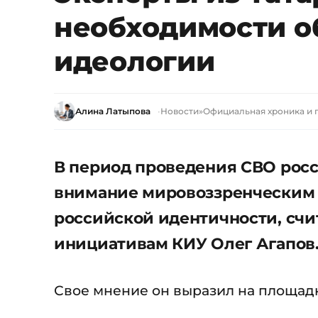
необходимости о
идеологии
Алина Латыпова
Новости
»
Официальная хроника и 
В период проведения СВО росс
внимание мировоззренческим 
российской идентичности, счи
инициативам КИУ Олег Агапов
Свое мнение он выразил на площадк