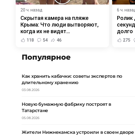
20 ч. назад
6 ч. наза
Скрытая камера на пляже
Ролик 
Крыма: Что люди вытворяют,
секунд
когда их не видят...
долго
118
54
46
275
Популярное
Как хранить кабачки: советы экспертов по
длительному хранению
03.08.2026
Новую бумажную фабрику построят в
Татарстане
05.08.2026
Жители Нижнекамска устроили в своем дворе