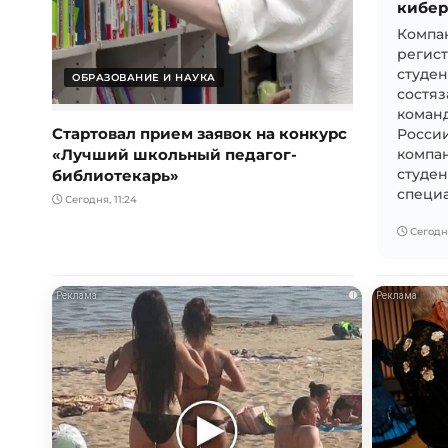
кибер
Компан
регис
студен
ОБРАЗОВАНИЕ И НАУКА
состяз
команд
Стартовал прием заявок на конкурс
России
«Лучший школьный педагог-
компан
библиотекарь»
студен
специа
Сегодня, 11:24
Сегодня
i