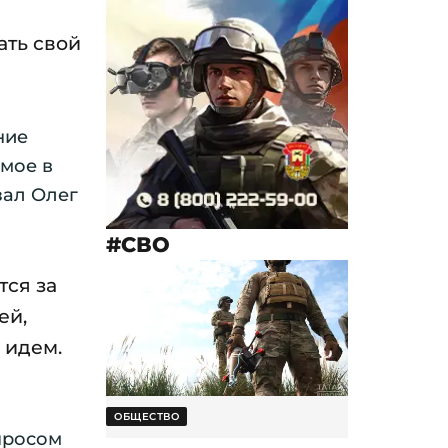
ать свой
ние
мое в
зал Олег
#СВО
тся за
ей,
 идем.
ОБЩЕСТВО
просом