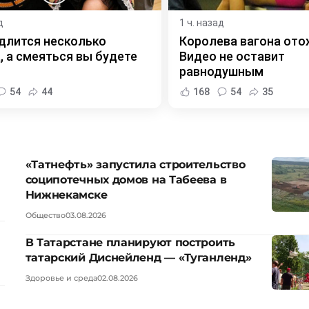
д
1 ч. назад
длится несколько
Королева вагона ото
, а смеяться вы будете
Видео не оставит
равнодушным
54
44
168
54
35
«Татнефть» запустила строительство
соципотечных домов на Табеева в
Нижнекамске
Общество
03.08.2026
В Татарстане планируют построить
татарский Диснейленд — «Туганленд»
Здоровье и среда
02.08.2026