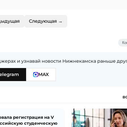
дыдущая
Следующая →
Ко
жерах и узнавай новости Нижнекамска раньше дру
elegram
MAX
в
овала регистрация на V
ссийскую студенческую