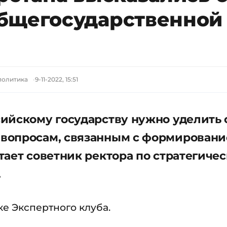
бщегосударственной
политика
9-11-2022, 15:51
ийскому государству нужно уделить 
вопросам, связанным с формирован
тает советник ректора по стратегиче
.
е Экспертного клуба.