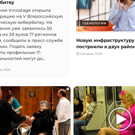
битву
ия Innostage открыла
трацию на V Всероссийскую
ческую кибербитву. На
ТЕХНОЛОГИИ
ания уже заявились 50
 из 29 вузов 17 регионов
Новую инфраструктуру
, сообщили в пресс-службе
построили в двух райо
ии. Подать заявку
ты профильных IT-
Сегодня, 10:53
льностей могут до...
, 11:05
i