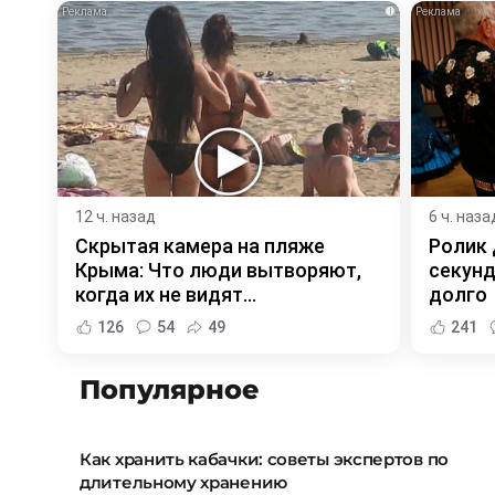
i
12 ч. назад
6 ч. наза
Скрытая камера на пляже
Ролик 
Крыма: Что люди вытворяют,
секунд
когда их не видят...
долго
126
54
49
241
Популярное
Как хранить кабачки: советы экспертов по
длительному хранению