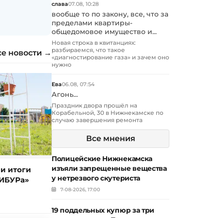
слава
07.08, 10:28
вообще то по закону, все, что за
пределами квартиры-
общедомовое имущество и...
Новая строка в квитанциях:
разбираемся, что такое
се новости →
«диагностирование газа» и зачем оно
нужно
Ева
06.08, 07:54
Агонь...
Праздник двора прошёл на
Корабельной, 30 в Нижнекамске по
случаю завершения ремонта
Все мнения
Полицейские Нижнекамска
изъяли запрещенные вещества
и итоги
у нетрезвого скутериста
ИБУРа»
7-08-2026, 17:00
19 поддельных купюр за три