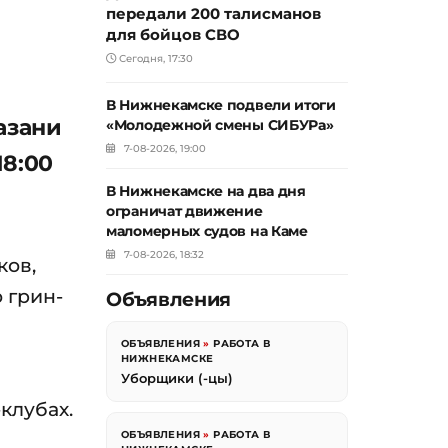
передали 200 талисманов
для бойцов СВО
Сегодня, 17:30
В Нижнекамске подвели итоги
азани
«Молодежной смены СИБУРа»
7-08-2026, 19:00
18:00
В Нижнекамске на два дня
ограничат движение
маломерных судов на Каме
7-08-2026, 18:32
ков,
 грин-
Объявления
ОБЪЯВЛЕНИЯ
»
РАБОТА В
НИЖНЕКАМСКЕ
Уборщики (-цы)
клубах.
ОБЪЯВЛЕНИЯ
»
РАБОТА В