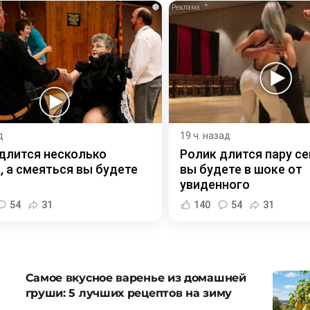
i
д
19 ч. назад
длится несколько
Ролик длится пару се
, а смеяться вы будете
вы будете в шоке от
увиденного
54
31
140
54
31
Самое вкусное варенье из домашней
груши: 5 лучших рецептов на зиму