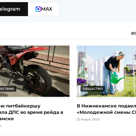
elegram
MAX
в
ЕСТВИЯ
ОБЩЕСТВО
юю питбайкершу
В Нижнекамске подвел
ила ДПС во время рейда в
«Молодежной смены С
амске
Вчера, 19:00
0