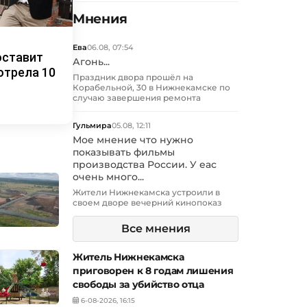
Мнения
Ева
06.08, 07:54
оставит
Агонь...
отрела 10
Праздник двора прошёл на
Корабельной, 30 в Нижнекамске по
случаю завершения ремонта
Гульмира
05.08, 12:11
Мое мнение что нужно
показывать фильмы
производства России. У еас
очень много...
Жители Нижнекамска устроили в
своем дворе вечерний кинопоказ
Все мнения
Житель Нижнекамска
приговорен к 8 годам лишения
свободы за убийство отца
6-08-2026, 16:15