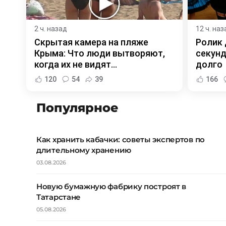
2 ч. назад
12 ч. наз
Скрытая камера на пляже
Ролик 
Крыма: Что люди вытворяют,
секунд
когда их не видят...
долго
120
54
39
166
Популярное
Как хранить кабачки: советы экспертов по
длительному хранению
03.08.2026
Новую бумажную фабрику построят в
Татарстане
05.08.2026