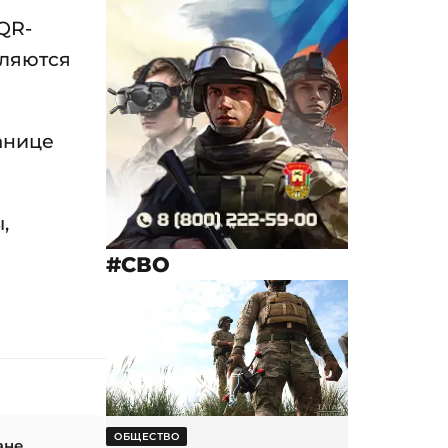
QR-
вляются
анице
,
#СВО
ОБЩЕСТВО
ане