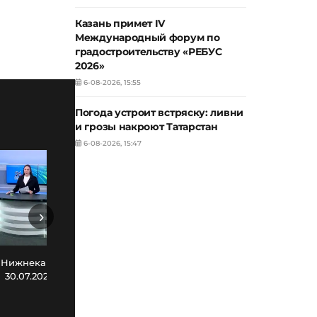
Казань примет IV
Международный форум по
градостроительству «РЕБУС
2026»
6-08-2026, 15:55
Погода устроит встряску: ливни
и грозы накроют Татарстан
6-08-2026, 15:47
›
Новости Нижнекамска. Эфир
Нов
 Нижнекамска. Эфир
29.07.2026
30.07.2026