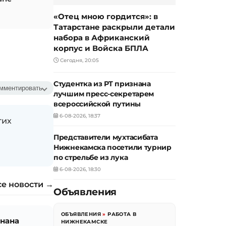
«Отец мною гордится»: в
Татарстане раскрыли детали
набора в Африканский
корпус и Войска БПЛА
Сегодня, 20:05
Студентка из РТ признана
мментировать
лучшим пресс-секретарем
всероссийской путины
6-08-2026, 18:37
гих
Представители мухтасибата
Нижнекамска посетили турнир
по стрельбе из лука
6-08-2026, 18:30
се новости →
Объявления
ОБЪЯВЛЕНИЯ
»
РАБОТА В
знана
НИЖНЕКАМСКЕ