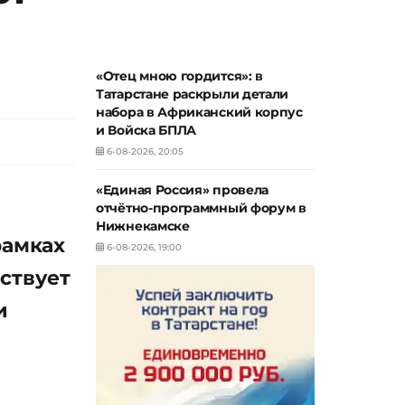
«Отец мною гордится»: в
Татарстане раскрыли детали
набора в Африканский корпус
и Войска БПЛА
6-08-2026, 20:05
«Единая Россия» провела
отчётно-программный форум в
Нижнекамске
рамках
6-08-2026, 19:00
ствует
и