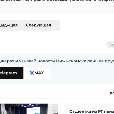
дыдущая
Следующая →
Ко
жерах и узнавай новости Нижнекамска раньше дру
elegram
MAX
в
Студентка из РТ при