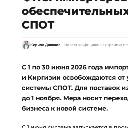
обеспечительных
СПОТ
Кирилл Давкаев
Новости
»
Официальная хроника и 
С 1 по 30 июня 2026 года импо
и Киргизии освобождаются от 
системы СПОТ. Для поставок и
до 1 ноября. Мера носит перех
бизнеса к новой системе.
С 1 июня система запускается в пр