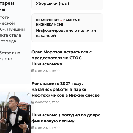
тарем
Уборщики (-цы)
ны
итоги
ОБЪЯВЛЕНИЯ
»
РАБОТА В
ческой
НИЖНЕКАМСКЕ
26». Лучшим
Информирование о наличии
кта стала
вакансий
 отряда
,
Олег Морозов встретился с
ботает на
председателями СТОС
 лето
Нижнекамска
6-08-2026, 18:00
Реновация к 2027 году:
начались работы в парке
Нефтехимиков в Нижнекамске
i
6-08-2026, 17:30
Нижнекамец посадил во дворе
финиковую пальму
6-08-2026, 17:00