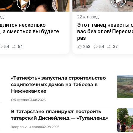
ад
22 ч. назад
длится несколько
Этот танец невесты 
, а смеяться вы будете
вас без слов! Пересм
раз
54
54
253
54
37
«Татнефть» запустила строительство
соципотечных домов на Табеева в
Нижнекамске
Общество
03.08.2026
В Татарстане планируют построить
татарский Диснейленд — «Туганленд»
Здоровье и среда
02.08.2026