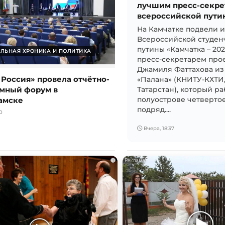
лучшим пресс-секре
всероссийской пути
На Камчатке подвели 
Всероссийской студен
путины «Камчатка – 20
ЛЬНАЯ ХРОНИКА И ПОЛИТИКА
пресс-секретарем прое
Джамиля Фаттахова из
 Россия» провела отчётно-
«Палана» (КНИТУ-КХТИ
мный форум в
Татарстан), который ра
амске
полуострове четвертое
подряд....
0
Вчера, 18:37
i