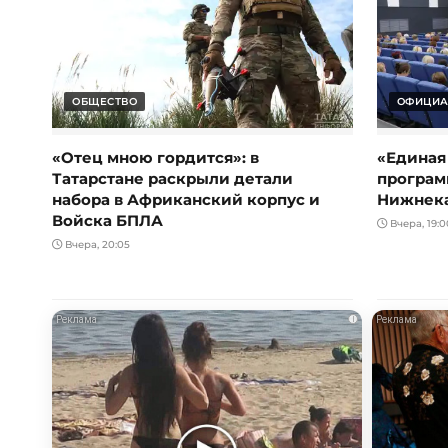
ОБЩЕСТВО
ОФИЦИА
«Отец мною гордится»: в
«Единая
Татарстане раскрыли детали
програм
набора в Африканский корпус и
Нижнек
Войска БПЛА
Вчера, 19:0
Вчера, 20:05
i