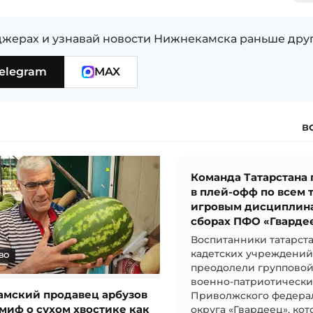
жерах и узнавай новости Нижнекамска раньше дру
elegram
MAX
в
Команда Татарстана
в плей-офф по всем 
игровым дисциплин
сборах ПФО «Гварде
Воспитанники татарст
кадетских учреждени
ВО
преодолели групповой
военно-патриотически
мский продавец арбузов
Приволжского федера
миф о сухом хвостике как
округа «Гвардеец», ко