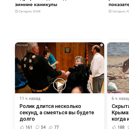
зимние каникулы
показат
Сегодня, 10:09
Сегодня, 1
i
11 ч. назад
6 ч. наза
Ролик длится несколько
Скрыта
секунд, а смеяться вы будете
Крыма:
долго
когда и
161
54
77
188