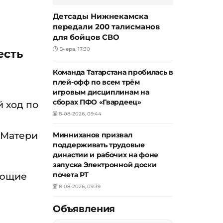
Детсады Нижнекамска
передали 200 талисманов
для бойцов СВО
Вчера, 17:30
есть
Команда Татарстана пробилась в
плей-офф по всем трём
игровым дисциплинам на
сборах ПФО «Гвардеец»
й ход по
8-08-2026, 09:44
 Матери
Минниханов призвал
поддерживать трудовые
династии и рабочих на фоне
запуска Электронной доски
ующие
почета РТ
8-08-2026, 09:39
Объявления