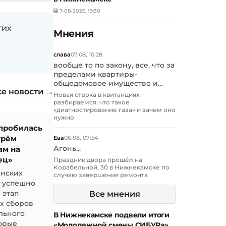
7-08-2026, 19:30
гих
Мнения
слава
07.08, 10:28
вообще то по закону, все, что за
пределами квартиры-
общедомовое имущество и...
се новости →
Новая строка в квитанциях:
разбираемся, что такое
«диагностирование газа» и зачем оно
нужно
 пробилась
трём
Ева
06.08, 07:54
ам на
Агонь...
ец»
Праздник двора прошёл на
Корабельной, 30 в Нижнекамске по
анских
случаю завершения ремонта
й успешно
 этап
Все мнения
х сборов
льного
В Нижнекамске подвели итоги
торые
«Молодежной смены СИБУРа»