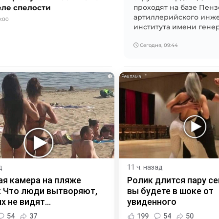
еле спелости
проходят на базе Пен
артиллерийского инж
0:00
института имени генера
Сегодня, 09:44
i
д
11 ч. назад
я камера на пляже
Ролик длится пару се
 Что люди вытворяют,
вы будете в шоке от
х не видят...
увиденного
54
37
199
54
50