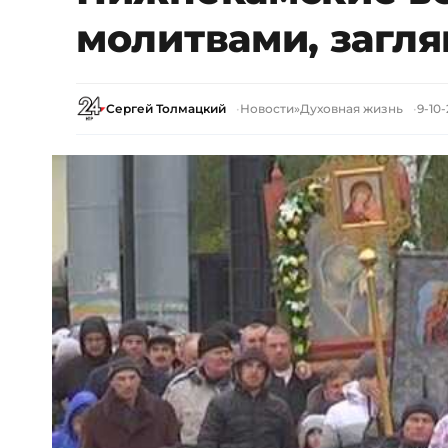
молитвами, загля
Сергей Толмацкий
Новости
»
Духовная жизнь
9-10-