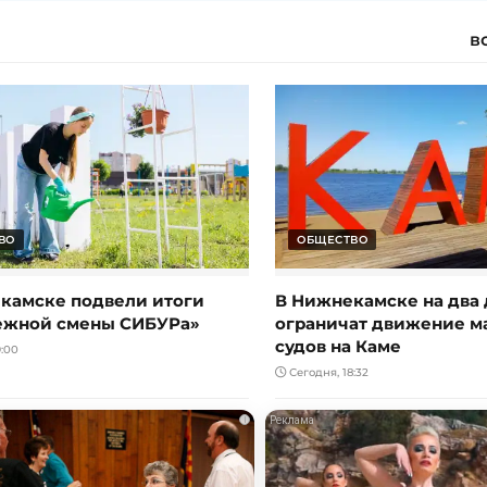
в
ВО
ОБЩЕСТВО
камске подвели итоги
В Нижнекамске на два 
ежной смены СИБУРа»
ограничат движение 
судов на Каме
:00
Сегодня, 18:32
i