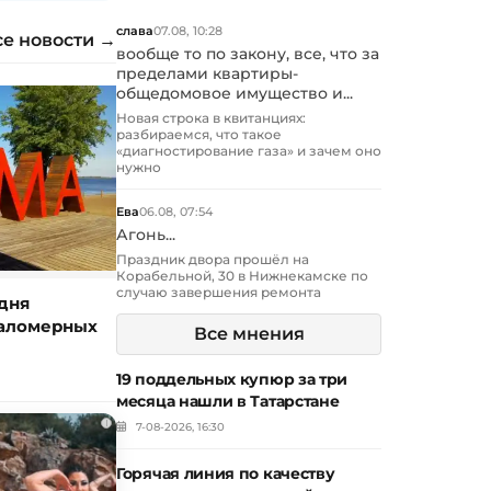
слава
07.08, 10:28
се новости →
вообще то по закону, все, что за
пределами квартиры-
общедомовое имущество и...
Новая строка в квитанциях:
разбираемся, что такое
«диагностирование газа» и зачем оно
нужно
Ева
06.08, 07:54
Агонь...
Праздник двора прошёл на
Корабельной, 30 в Нижнекамске по
случаю завершения ремонта
дня
маломерных
Все мнения
19 поддельных купюр за три
месяца нашли в Татарстане
i
7-08-2026, 16:30
Горячая линия по качеству