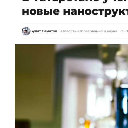
новые нанострук
Булат Саматов
Новости
»
Образование и наука
21-