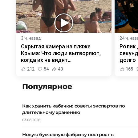
3 ч. назад
24 ч. наз
Скрытая камера на пляже
Ролик 
Крыма: Что люди вытворяют,
секунд
когда их не видят...
долго
212
54
43
165
Популярное
Как хранить кабачки: советы экспертов по
длительному хранению
03.08.2026
Новую бумажную фабрику построят в