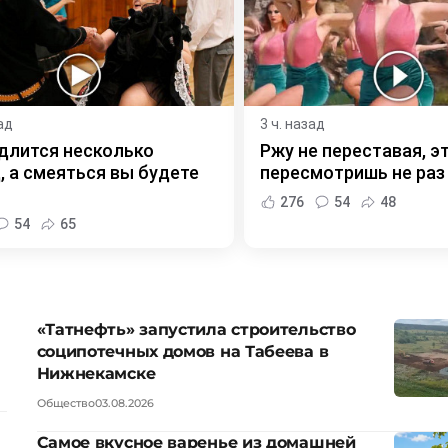
ад
3 ч. назад
длится несколько
Ржу не переставая, э
, а смеяться вы будете
пересмотришь не раз
276
54
48
54
65
«Татнефть» запустила строительство
соципотечных домов на Табеева в
Нижнекамске
Общество
03.08.2026
Самое вкусное варенье из домашней