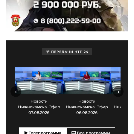
ПЕРЕДАЧИ НТР 24
‹
›
Новости
Новости
Нов
Нижнекамска. Эфир
Нижнекамска. Эфир
Нижнекам
07.08.2026
06.08.2026
05.0
Телепрограмма
Все программы