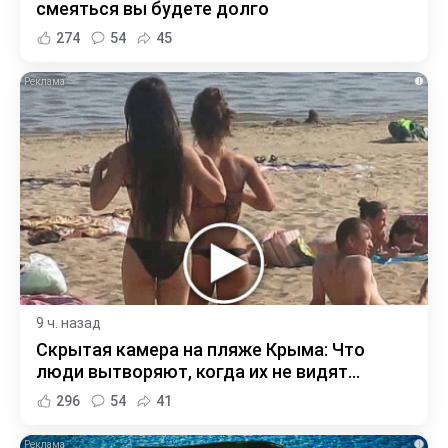
смеяться вы будете долго
274
54
45
i
9 ч. назад
Скрытая камера на пляже Крыма: Что
люди вытворяют, когда их не видят...
296
54
41
i