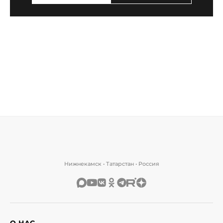
Нижнекамск • Татарстан • Россия
О НАС