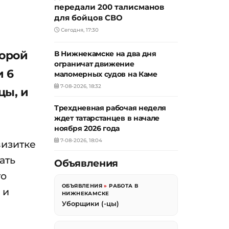
передали 200 талисманов
для бойцов СВО
Сегодня, 17:30
торой
В Нижнекамске на два дня
ограничат движение
и 6
маломерных судов на Каме
7-08-2026, 18:32
цы, и
Трехдневная рабочая неделя
ждет татарстанцев в начале
ноября 2026 года
7-08-2026, 18:04
визитке
ать
Объявления
го
ОБЪЯВЛЕНИЯ
»
РАБОТА В
 и
НИЖНЕКАМСКЕ
Уборщики (-цы)