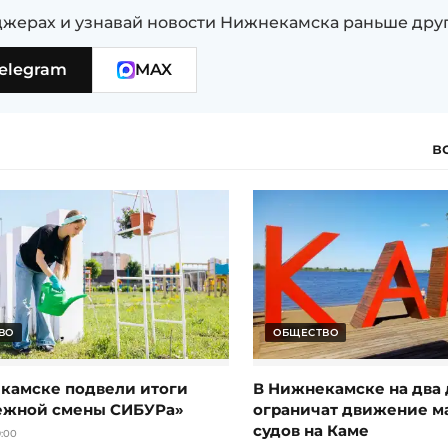
жерах и узнавай новости Нижнекамска раньше дру
elegram
MAX
в
ВО
ОБЩЕСТВО
камске подвели итоги
В Нижнекамске на два 
ежной смены СИБУРа»
ограничат движение 
судов на Каме
:00