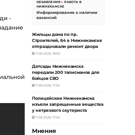
ОБЪЯВЛЕНИЯ
»
РАБОТА В
НИЖНЕКАМСКЕ
Информирование о наличии
ди -
вакансий
 задание
Жильцы дома по пр.
Строителей, 64 в Нижнекамске
отпраздновали ремонт двора
7-08-2026, 18:00
Детсады Нижнекамска
передали 200 талисманов для
циальной
бойцов СВО
7-08-2026, 17:30
Полицейские Нижнекамска
изъяли запрещенные вещества
у нетрезвого скутериста
7-08-2026, 17:00
Мнения