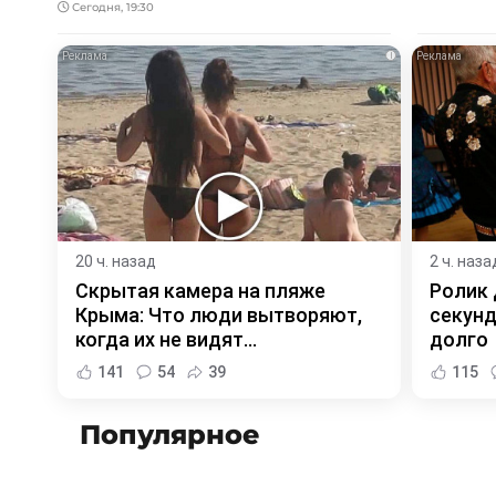
Сегодня, 19:30
i
20 ч. назад
2 ч. наза
Скрытая камера на пляже
Ролик 
Крыма: Что люди вытворяют,
секунд
когда их не видят...
долго
141
54
39
115
Популярное