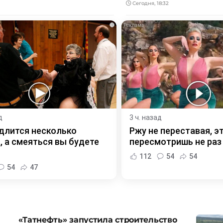
Сегодня, 18:32
i
д
3 ч. назад
длится несколько
Ржу не переставая, э
, а смеяться вы будете
пересмотришь не раз
112
54
54
54
47
«Татнефть» запустила строительство