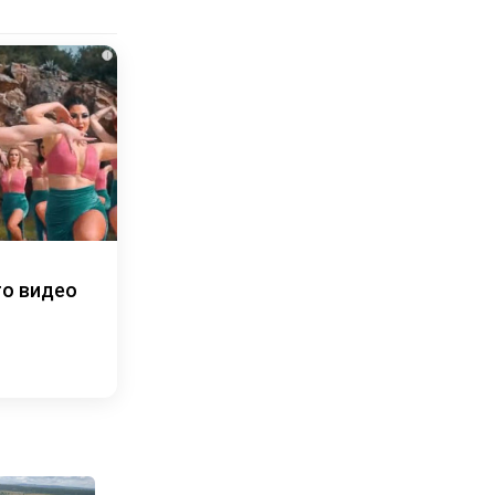
i
то видео