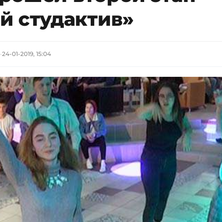
й студактив»
24-01-2019, 15:04