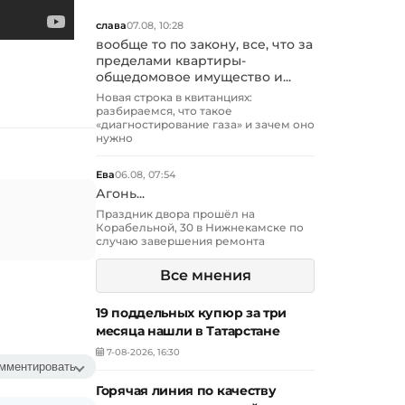
слава
07.08, 10:28
вообще то по закону, все, что за
пределами квартиры-
общедомовое имущество и...
Новая строка в квитанциях:
разбираемся, что такое
«диагностирование газа» и зачем оно
нужно
Ева
06.08, 07:54
Агонь...
Праздник двора прошёл на
Корабельной, 30 в Нижнекамске по
случаю завершения ремонта
Все мнения
19 поддельных купюр за три
месяца нашли в Татарстане
7-08-2026, 16:30
мментировать
Горячая линия по качеству