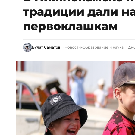
традиции дали н
первоклашкам
Булат Саматов
Новости
»
Образование и наука
23-