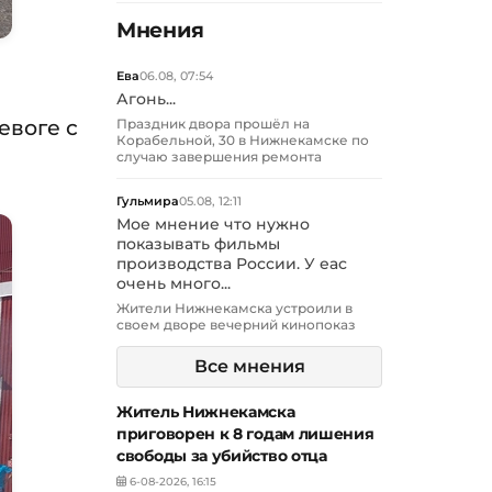
Мнения
Ева
06.08, 07:54
Агонь...
евоге с
Праздник двора прошёл на
Корабельной, 30 в Нижнекамске по
случаю завершения ремонта
Гульмира
05.08, 12:11
Мое мнение что нужно
показывать фильмы
производства России. У еас
очень много...
Жители Нижнекамска устроили в
своем дворе вечерний кинопоказ
Все мнения
Житель Нижнекамска
приговорен к 8 годам лишения
свободы за убийство отца
6-08-2026, 16:15