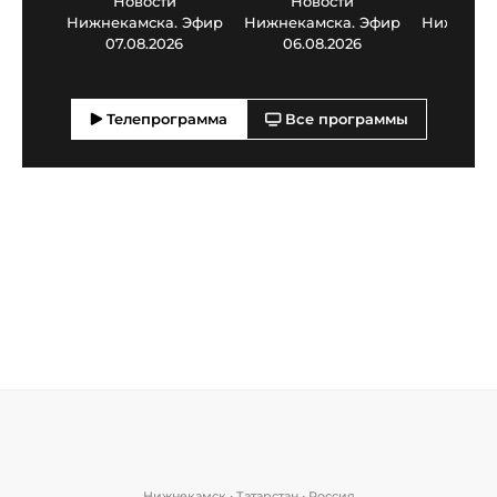
Новости
Новости
Нов
Нижнекамска. Эфир
Нижнекамска. Эфир
Нижнекам
07.08.2026
06.08.2026
05.0
Телепрограмма
Все программы
Нижнекамск • Татарстан • Россия