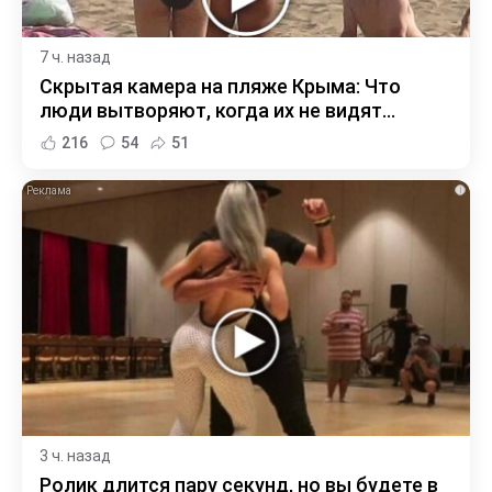
7 ч. назад
Скрытая камера на пляже Крыма: Что
люди вытворяют, когда их не видят...
216
54
51
i
3 ч. назад
Ролик длится пару секунд, но вы будете в