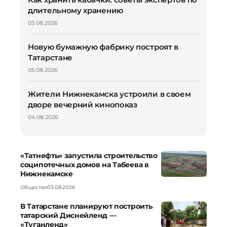
длительному хранению
03.08.2026
Новую бумажную фабрику построят в
Татарстане
05.08.2026
Жители Нижнекамска устроили в своем
дворе вечерний кинопоказ
04.08.2026
«Татнефть» запустила строительство
соципотечных домов на Табеева в
Нижнекамске
Общество
03.08.2026
В Татарстане планируют построить
татарский Диснейленд —
«Туганленд»