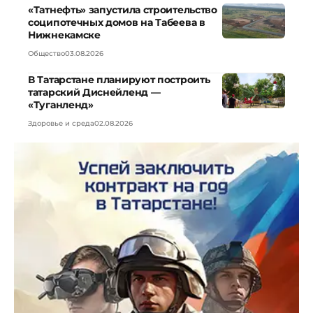
«Татнефть» запустила строительство
соципотечных домов на Табеева в
Нижнекамске
Общество
03.08.2026
В Татарстане планируют построить
татарский Диснейленд —
«Туганленд»
Здоровье и среда
02.08.2026