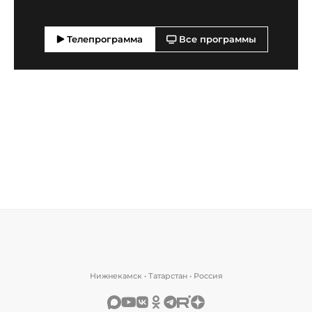
Телепрограмма
Все программы
Нижнекамск • Татарстан • Россия