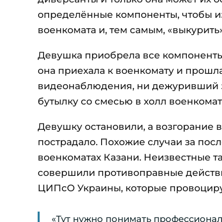
определённые компоненты, чтобы из
военкомата и, тем самым, «выкурить
Девушка приобрела все компоненты 
она приехала к военкомату и прошл
видеонаблюдения, ни дежуривший з
бутылку со смесью в холл военкомат
Девушку остановили, а возгорание в
пострадало. Похожие случаи за пос
военкоматах Казани. Неизвестные та
совершили противоправные действи
ЦИПсО Украины, которые провоциру
«Тут нужно понимать профессиональ