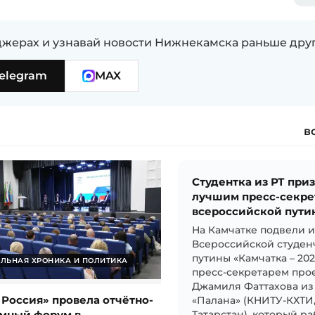
жерах и узнавай новости Нижнекамска раньше дру
elegram
MAX
в
Студентка из РТ при
лучшим пресс-секре
всероссийской пути
На Камчатке подвели 
Всероссийской студен
путины «Камчатка – 20
ЛЬНАЯ ХРОНИКА И ПОЛИТИКА
пресс-секретарем прое
Джамиля Фаттахова из
 Россия» провела отчётно-
«Палана» (КНИТУ-КХТИ
мный форум в
Татарстан), который ра