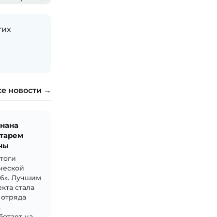
гих
се новости →
знана
тарем
ны
итоги
ческой
26». Лучшим
кта стала
 отряда
,
ботает на