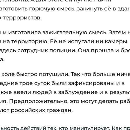
готовить горючую смесь, закинуть её в зда
» террористов.
и изготовила зажигательную смесь. Затем н
а на территорию. Её не испугали ни камеры
десь сотрудник полиции. Она прошла и бр
а.
 холе быстро потушили. Так что больше нич
ледние трое суток были зафиксированы и в
кже ввели людей в заблуждение и в результ
я. Предположительно, это могут делать ра
ют российских граждан.
ность действий тех, кто манипулирует. Как п