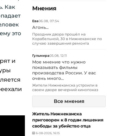
. Как
Мнения
опадает
Ева
06.08, 07:54
Человек
Агонь...
ему это
Праздник двора прошёл на
Корабельной, 30 в Нижнекамске по
случаю завершения ремонта
Гульмира
05.08, 12:11
рят и
Мое мнение что нужно
показывать фильмы
туры
производства России. У еас
вляется
очень много...
Жители Нижнекамска устроили в
реехали
своем дворе вечерний кинопоказ
Все мнения
Житель Нижнекамска
приговорен к 8 годам лишения
свободы за убийство отца
6-08-2026, 16:15