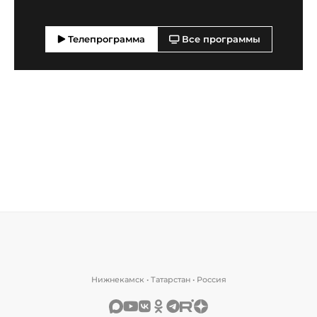
Телепрограмма
Все программы
Нижнекамск • Татарстан • Россия