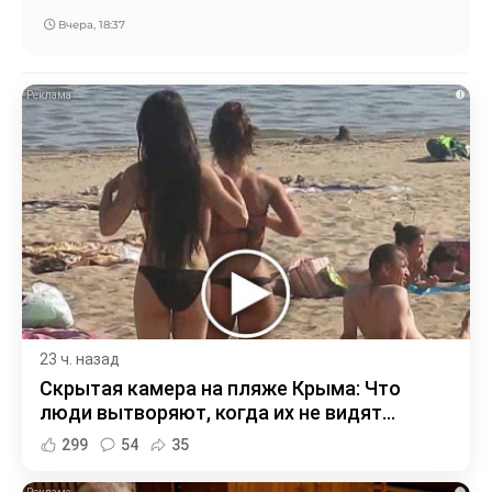
Вчера, 18:37
i
23 ч. назад
Скрытая камера на пляже Крыма: Что
люди вытворяют, когда их не видят...
299
54
35
i