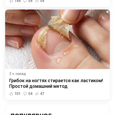
144
54
54
i
3 ч. назад
Грибок на ногтях стирается как ластиком!
Простой домашний метод
101
54
47