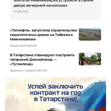
Жители Нижнекамска устроили в своем
дворе вечерний кинопоказ
04.08.2026
«Татнефть» запустила строительство
соципотечных домов на Табеева в
Нижнекамске
Общество
03.08.2026
В Татарстане планируют построить
татарский Диснейленд —
«Туганленд»
Здоровье и среда
02.08.2026